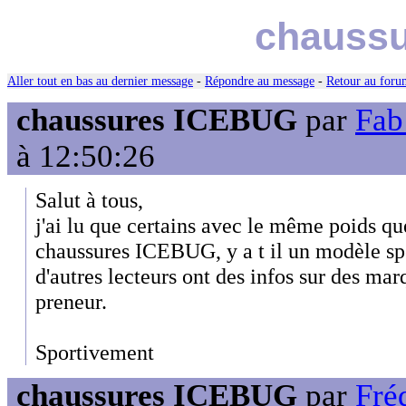
chauss
Aller tout en bas au dernier message
-
Répondre au message
-
Retour au forum
chaussures ICEBUG
par
Fab 
à 12:50:26
Salut à tous,
j'ai lu que certains avec le même poids q
chaussures ICEBUG, y a t il un modèle sp
d'autres lecteurs ont des infos sur des marq
preneur.
Sportivement
chaussures ICEBUG
par
Fré