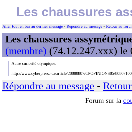
Les chaussures as
Aller tout en bas au dernier message
-
Répondre au message
-
Retour au forum
Les chaussures assymétriqu
(membre)
(74.12.247.xxx) le 
Autre curiosité olympique.
http://www.cyberpresse.ca/article/20080807/CPOPINIONS05/808071
Répondre au message
-
Retour
Forum sur la
cou