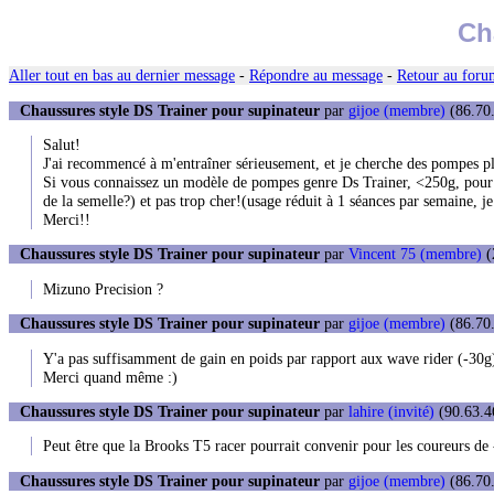
Ch
Aller tout en bas au dernier message
-
Répondre au message
-
Retour au forum
Chaussures style DS Trainer pour supinateur
par
gijoe (membre)
(86.70.
Salut!
J'ai recommencé à m'entraîner sérieusement, et je cherche des pompes pl
Si vous connaissez un modèle de pompes genre Ds Trainer, <250g, pour sup
de la semelle?) et pas trop cher!(usage réduit à 1 séances par semaine, j
Merci!!
Chaussures style DS Trainer pour supinateur
par
Vincent 75 (membre)
(
Mizuno Precision ?
Chaussures style DS Trainer pour supinateur
par
gijoe (membre)
(86.70.
Y'a pas suffisamment de gain en poids par rapport aux wave rider (-30g) 
Merci quand même :)
Chaussures style DS Trainer pour supinateur
par
lahire (invité)
(90.63.46
Peut être que la Brooks T5 racer pourrait convenir pour les coureurs de
Chaussures style DS Trainer pour supinateur
par
gijoe (membre)
(86.70.