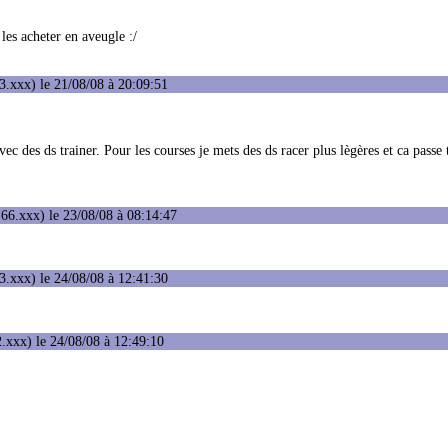
es acheter en aveugle :/
.xxx) le 21/08/08 à 20:09:51
ec des ds trainer. Pour les courses je mets des ds racer plus lègères et ca passe 
66.xxx) le 23/08/08 à 08:14:47
.xxx) le 24/08/08 à 12:41:30
.xxx) le 24/08/08 à 12:49:10