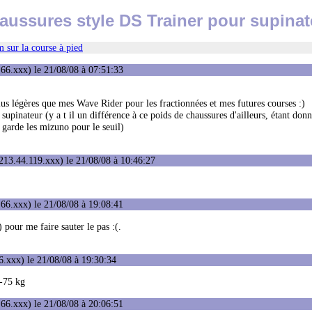
aussures style DS Trainer pour supinat
 sur la course à pied
66.xxx) le 21/08/08 à 07:51:33
us légères que mes Wave Rider pour les fractionnées et mes futures courses :)
inateur (y a t il un différence à ce poids de chaussures d'ailleurs, étant donné
e garde les mizuno pour le seuil)
213.44.119.xxx) le 21/08/08 à 10:46:27
66.xxx) le 21/08/08 à 19:08:41
pour me faire sauter le pas :(.
.xxx) le 21/08/08 à 19:30:34
 -75 kg
66.xxx) le 21/08/08 à 20:06:51