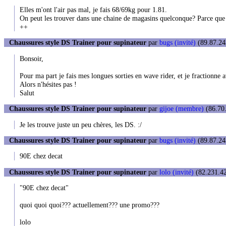
Elles m'ont l'air pas mal, je fais 68/69kg pour 1.81.
On peut les trouver dans une chaine de magasins quelconque? Parce que l
++
Chaussures style DS Trainer pour supinateur
par
bugs (invité)
(89.87.243
Bonsoir,
Pour ma part je fais mes longues sorties en wave rider, et je fractionne av
Alors n'hésites pas !
Salut
Chaussures style DS Trainer pour supinateur
par
gijoe (membre)
(86.70.
Je les trouve juste un peu chères, les DS. :/
Chaussures style DS Trainer pour supinateur
par
bugs (invité)
(89.87.243
90E chez decat
Chaussures style DS Trainer pour supinateur
par
lolo (invité)
(82.231.42
"90E chez decat"
quoi quoi quoi??? actuellement??? une promo???
lolo