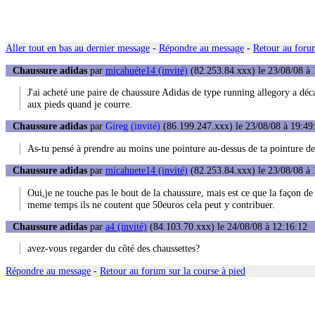
Aller tout en bas au dernier message
-
Répondre au message
-
Retour au forum
Chaussure adidas
par
micahuéte14 (invité)
(82.253.84.xxx) le 23/08/08 à 
J'ai acheté une paire de chaussure Adidas de type running allegory a déc
aux pieds quand je courre.
Chaussure adidas
par
Gireg (invité)
(86.199.247.xxx) le 23/08/08 à 19:49
As-tu pensé à prendre au moins une pointure au-dessus de ta pointure de 
Chaussure adidas
par
micahuete14 (invité)
(82.253.84.xxx) le 23/08/08 à 
Oui,je ne touche pas le bout de la chaussure, mais est ce que la façon de
meme temps ils ne coutent que 50euros cela peut y contribuer.
Chaussure adidas
par
a4 (invité)
(84.103.70.xxx) le 24/08/08 à 12:16:12
avez-vous regarder du côté des chaussettes?
Répondre au message
-
Retour au forum sur la course à pied