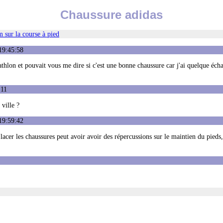
Chaussure adidas
 sur la course à pied
19:45:58
athlon et pouvait vous me dire si c'est une bonne chaussure car j'ai quelque éc
:11
ville ?
19:59:42
 lacer les chaussures peut avoir avoir des répercussions sur le maintien du pieds,