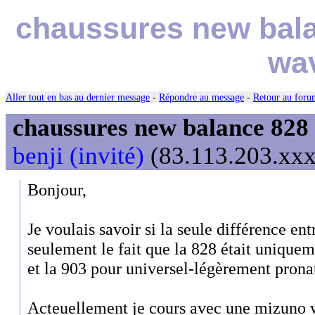
chaussures new bala
wav
Aller tout en bas au dernier message
-
Répondre au message
-
Retour au forum
chaussures new balance 828 
benji (invité)
(83.113.203.xxx)
Bonjour,
Je voulais savoir si la seule différence ent
seulement le fait que la 828 était unique
et la 903 pour universel-légèrement prona
Acteuellement je cours avec une mizuno wa