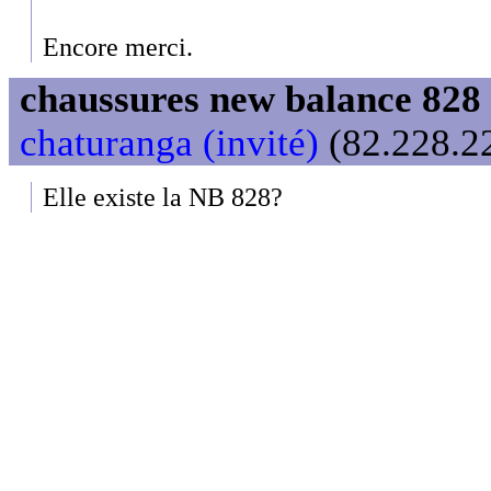
Encore merci.
chaussures new balance 828 
chaturanga (invité)
(82.228.22
Elle existe la NB 828?