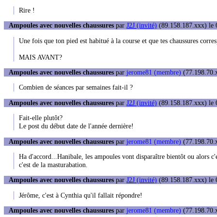
Rire !
Ampoules avec nouvelles chaussures
par
J2J (invité)
(89.158.187.xxx) le 
Une fois que ton pied est habitué à la course et que tes chaussures corre
MAIS AVANT?
Ampoules avec nouvelles chaussures
par
jerome81 (membre)
(77.198.70.x
Combien de séances par semaines fait-il ?
Ampoules avec nouvelles chaussures
par
J2J (invité)
(89.158.187.xxx) le 
Fait-elle plutôt?
Le post du début date de l'année dernière!
Ampoules avec nouvelles chaussures
par
jerome81 (membre)
(77.198.70.x
Ha d'accord...Hanibale, les ampoules vont disparaître bientôt ou alors c'e
c'est de la masturabation.
Ampoules avec nouvelles chaussures
par
J2J (invité)
(89.158.187.xxx) le 
Jérôme, c'est à Cynthia qu'il fallait répondre!
Ampoules avec nouvelles chaussures
par
jerome81 (membre)
(77.198.70.x