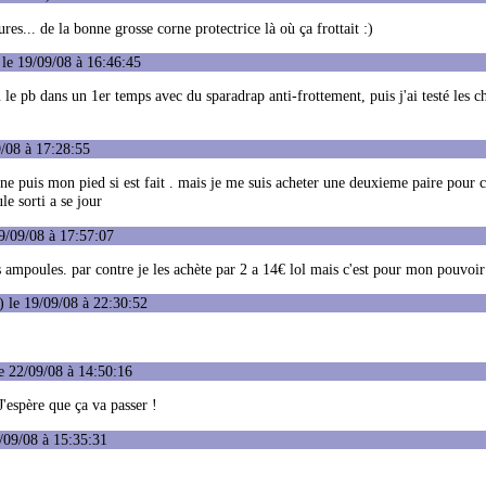
res... de la bonne grosse corne protectrice là où ça frottait :)
le 19/09/08 à 16:46:45
lu le pb dans un 1er temps avec du sparadrap anti-frottement, puis j'ai testé les c
/08 à 17:28:55
 puis mon pied si est fait . mais je me suis acheter une deuxieme paire pour 
e sorti a se jour
9/09/08 à 17:57:07
ampoules. par contre je les achète par 2 a 14€ lol mais c'est pour mon pouvoir
 le 19/09/08 à 22:30:52
e 22/09/08 à 14:50:16
espère que ça va passer !
/09/08 à 15:35:31