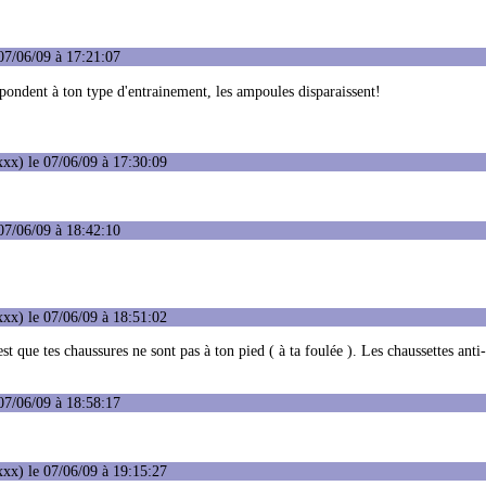
07/06/09 à 17:21:07
spondent à ton type d'entrainement, les ampoules disparaissent!
xx) le 07/06/09 à 17:30:09
07/06/09 à 18:42:10
xx) le 07/06/09 à 18:51:02
st que tes chaussures ne sont pas à ton pied ( à ta foulée ). Les chaussettes ant
07/06/09 à 18:58:17
xx) le 07/06/09 à 19:15:27