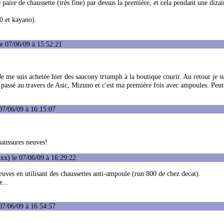
paire de chaussette (très fine) par dessus la première, et cela pendant une diza
20 et kayano).
e 07/06/09 à 15:52:21
 me suis achetée hier des saucony triumph à la boutique courir. Au retour je su
i passé au travers de Asic, Mizuno et c'est ma première fois avec ampoules. Peut
07/06/09 à 16:15:07
haussures neuves!
xx) le 07/06/09 à 16:29:22
euves en utilisant des chaussettes anti-ampoule (run 800 de chez decat).
e...
07/06/09 à 16:54:57