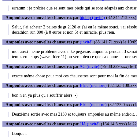
erratum : je précise que se sont mes pieds qui se sont adaptés aux chaussu
Ampoules avec nouvelles chaussures
par
bipbip (invité)
(82.244.213.xxx) 
Salut, j'ai acheter 2 paires de gt 2120 et j'ai eu le même souci. j'ai réso
decathlon run 800 (à 8 euros et non 5) et miracle, plus rien.
Ampoules avec nouvelles chaussures
par
(invité)
(88.141.71.xxx) le 19/09
moi aussi meme probleme avec nike pegassus ampoules pendant 3 semaine
temps en temps (wave rider 11) on vera bien ce que ca donne .... une seul
Ampoules avec nouvelles chaussures
par
AC (invité)
(79.88.229.xxx) le 1
exacte même chose pour moi ces chaussettes sont pour moi la fin de mes 
Ampoules avec nouvelles chaussures
par
Elric (membre)
(82.123.130.xxx)
bon n'en ya plus qu'a souffrir alors ;-)
Ampoules avec nouvelles chaussures
par
Elric (membre)
(82.123.0.xxx) l
Deuxième sortie avec mes 2130 et toujours ampoules au même endroit. J'
Ampoules avec nouvelles chaussures
par
JJA (invité)
(164.14.3.xxx) le 22
Bonjour,