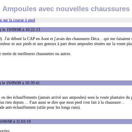
Ampoules avec nouvelles chaussures
 sur la course à pied
 le 19/09/08 à 10:22:13
. J'ai débuté la CAP en Aout et j'avais des chaussures Déca... qui me faisaient
douleur ni aux pieds ni aux genoux à part deux ampoules situées sur la voute pla
je mette de meilleures chaussettes ou autres.
 le 19/09/08 à 10:39:41
eu des échauffements (jamais arrivé aux ampoules) sous la voute plantaire du p
lus rien depuis ... Faut aussi se dire que mon pied s'est fait à la chaussure ..
de anti-échauffement (utile pour les longs runs).
9/09/08 à 11:03:19
orties.