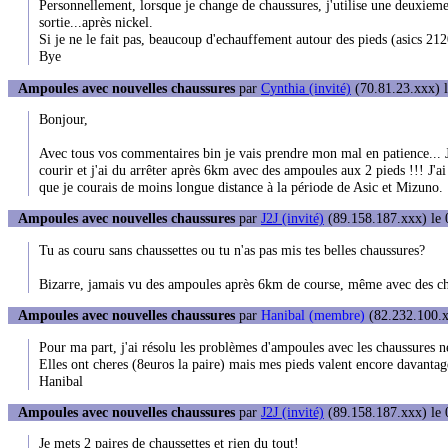
Personnellement, lorsque je change de chaussures, j'utilise une deuxieme 
sortie...après nickel.
Si je ne le fait pas, beaucoup d'echauffement autour des pieds (asics 21
Bye
Ampoules avec nouvelles chaussures
par
Cynthia (invité)
(70.81.23.xxx) l
Bonjour,
Avec tous vos commentaires bin je vais prendre mon mal en patience... Je
courir et j'ai du arrêter après 6km avec des ampoules aux 2 pieds !!! J'a
que je courais de moins longue distance à la période de Asic et Mizuno.
Ampoules avec nouvelles chaussures
par
J2J (invité)
(89.158.187.xxx) le 
Tu as couru sans chaussettes ou tu n'as pas mis tes belles chaussures?
Bizarre, jamais vu des ampoules après 6km de course, même avec des c
Ampoules avec nouvelles chaussures
par
Hanibal (membre)
(82.232.100.x
Pour ma part, j'ai résolu les problèmes d'ampoules avec les chaussures n
Elles ont cheres (8euros la paire) mais mes pieds valent encore davantag
Hanibal
Ampoules avec nouvelles chaussures
par
J2J (invité)
(89.158.187.xxx) le 
Je mets 2 paires de chaussettes et rien du tout!