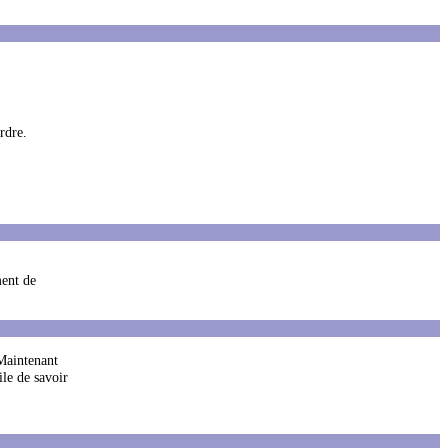
rdre.
ment de
 Maintenant
ile de savoir