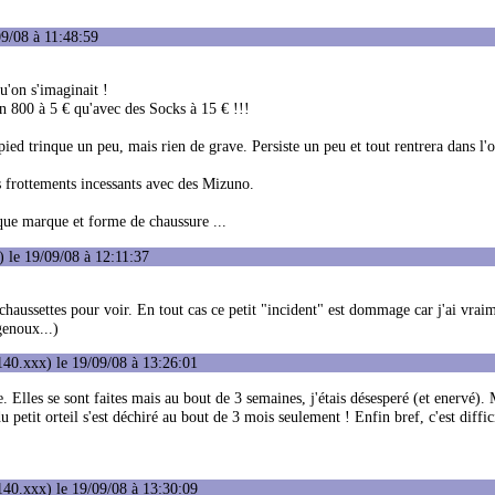
9/08 à 11:48:59
u'on s'imaginait !
n 800 à 5 € qu'avec des Socks à 15 € !!!
ied trinque un peu, mais rien de grave. Persiste un peu et tout rentrera dans l'o
es frottements incessants avec des Mizuno.
que marque et forme de chaussure ...
 le 19/09/08 à 12:11:37
 chaussettes pour voir. En tout cas ce petit "incident" est dommage car j'ai vrai
genoux...)
40.xxx) le 19/09/08 à 13:26:01
e. Elles se sont faites mais au bout de 3 semaines, j'étais désesperé (et enervé).
 petit orteil s'est déchiré au bout de 3 mois seulement ! Enfin bref, c'est diffic
40.xxx) le 19/09/08 à 13:30:09