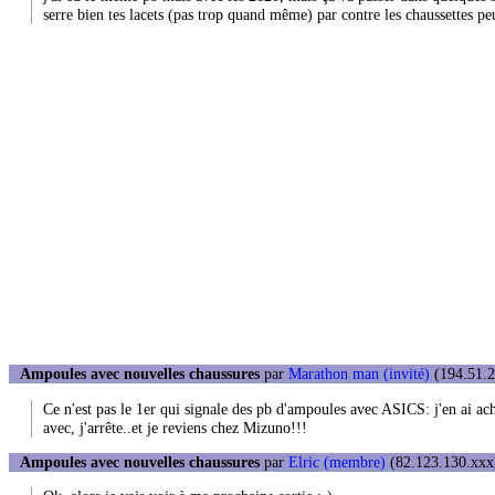
serre bien tes lacets (pas trop quand même) par contre les chaussettes peu
Ampoules avec nouvelles chaussures
par
Marathon man (invité)
(194.51.2
Ce n'est pas le 1er qui signale des pb d'ampoules avec ASICS: j'en ai ach
avec, j'arrête..et je reviens chez Mizuno!!!
Ampoules avec nouvelles chaussures
par
Elric (membre)
(82.123.130.xxx)