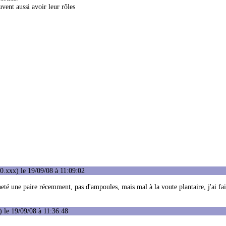
vent aussi avoir leur rôles
0.xxx) le 19/09/08 à 11:09:02
eté une paire récemment, pas d'ampoules, mais mal à la voute plantaire, j'ai fait
 le 19/09/08 à 11:36:48