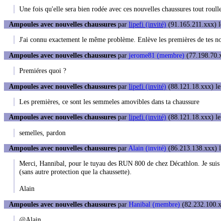
Une fois qu'elle sera bien rodée avec ces nouvelles chaussures tout roul
Ampoules avec nouvelles chaussures
par
lipefi (invité)
(91.165.211.xxx) l
J'ai connu exactement le même problème. Enlève les premières de tes nou
Ampoules avec nouvelles chaussures
par
jerome81 (membre)
(77.198.70.x
Premiéres quoi ?
Ampoules avec nouvelles chaussures
par
lipefi (invité)
(88.121.18.xxx) le
Les premières, ce sont les semmeles amovibles dans ta chaussure
Ampoules avec nouvelles chaussures
par
lipefi (invité)
(88.121.18.xxx) le
semelles, pardon
Ampoules avec nouvelles chaussures
par
Alain (invité)
(86.213.138.xxx) l
Merci, Hannibal, pour le tuyau des RUN 800 de chez Décathlon. Je suis
(sans autre protection que la chaussette).
Alain
Ampoules avec nouvelles chaussures
par
Hanibal (membre)
(82.232.100.x
@Alain