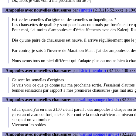
Ok, alors je vais voir à ma prochaine sortie :-)
Ampoules avec nouvelles chaussures
par
(invité)
(213.215.52.xxx) le 19/0
Est-ce les semelles d'origine ou des semelles orthopédiques ?
Les chaussettes de qualité y sont pour beaucoup mais pas forcément ce q
Pour moi, j'ai moins d'ampoules et d'échauffements avec des Kalenji Ru
Dès qu'une paire de chaussures est neuve, il arrive régulièrement que le p
Par contre, je suis à l'inverse de Marathon Man : j'ai des ampoules et d
Nous avons tous un pied différent qui s'adapte plus ou moins bien à cha
Ampoules avec nouvelles chaussures
par
Elric (membre)
(82.123.130.xxx)
Ce sont les semelles d'origines.
Je vais voir ce que ça donne sur ma prochaine sortie. J'essaierai d'autres
bonnes sensations par rapport à mes premières chaussures (pas mal aux 
Ampoules avec nouvelles chaussures
par
waiting sponge (invité)
(82.229.1
salut, quand j'ai eu mes 2130 c'était pareil : des ampoules à chaque sorti
ça va au niveau confort, nickel. Par contre la mesh extérieur au niveau du
sur quoi on va tomber.
Vivement les soldes...
Ampoules avec nouvelles chaussures
par
waiting sponge (invité)
(82.229.1