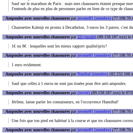
Sauf sur le marathon de Paris : mais mes chaussures étaient presque neu
J'entends de plus en plus de personnes parler en bien de ce type de chaus
Ampoules avec nouvelles chaussures
par
jerome81 (membre)
(77.198.70.x
Chaussettes Kalenji en promo à Decathelon, 3 euros les 3 paires, c'est d
Ampoules avec nouvelles chaussures
par
J2J (invité)
(89.158.187.xxx) le 
1€ ou 8€ : lesquelles sont les mieux rapport qualité/prix?
Ampoules avec nouvelles chaussures
par
jerome81 (membre)
(77.198.70.x
1 euro evidement.
Ampoules avec nouvelles chaussures
par
Hanibal (membre)
(82.232.100.x
Sauf que celles à 1 euros ne sont pas tissées pour être anti-ampoules.
Ampoules avec nouvelles chaussures
par
(invité)
(89.158.187.xxx) le 07/0
Jérôme, laisse parler les connaisseurs, en l'occurrence Hannibal!
Ampoules avec nouvelles chaussures
par
jerome81 (membre)
(77.198.70.x
Une fois que ton pied est habitué à la course et que tes chaussures corre
Ampoules avec nouvelles chaussures
par
jerome81 (membre)
(77.198.70.x