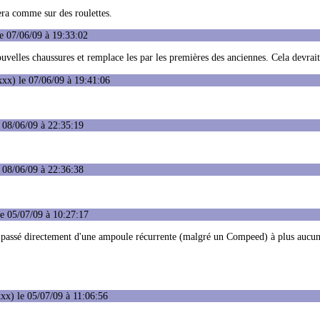
lera comme sur des roulettes.
e 07/06/09 à 19:33:02
velles chaussures et remplace les par les premières des anciennes. Cela devrait
xx) le 07/06/09 à 19:41:06
 08/06/09 à 22:35:19
 08/06/09 à 22:36:38
e 05/07/09 à 10:27:17
 passé directement d'une ampoule récurrente (malgré un Compeed) à plus aucun
xx) le 05/07/09 à 11:06:56