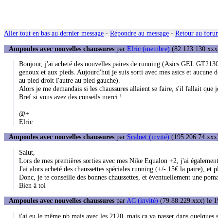
Aller tout en bas au dernier message
-
Répondre au message
-
Retour au forum
Ampoules avec nouvelles chaussures
par
Elric (membre)
(82.123.130.xxx)
Bonjour, j'ai acheté des nouvelles paires de running (Asics GEL GT2130)
genoux et aux pieds. Aujourd'hui je suis sorti avec mes asics et aucune 
au pied droit l'autre au pied gauche).
Alors je me demandais si les chaussures allaient se faire, s'il fallait que 
Bref si vous avez des conseils merci !
@+
Elric
Ampoules avec nouvelles chaussures
par
Scalnet (invité)
(195.206.74.xxx)
Salut,
Lors de mes premières sorties avec mes Nike Equalon +2, j'ai également 
J'ai alors acheté des chaussettes spéciales running (+/- 15€ la paire), et p
Donc, je te conseille des bonnes chaussettes, et éventuellement une poma
Bien à toi
Ampoules avec nouvelles chaussures
par
AC (invité)
(79.88.229.xxx) le 1
j'ai eu le même pb mais avec les 2120, mais ça va passer dans quelques s