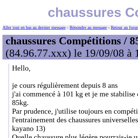
chaussures Co
Aller tout en bas au dernier message
-
Répondre au message
-
Retour au forum
chaussures Compétitions / 8
(84.96.77.xxx) le 19/09/08 à 
Hello,
je cours régulièrement depuis 8 ans
j'ai commencé à 101 kg et je me stabilise
85kg.
Par prudence, j'utilise toujours en compé
l'entrainement des chaussures universelles
kayano 13)
Quelle chaussure plus légère pourrais-je u