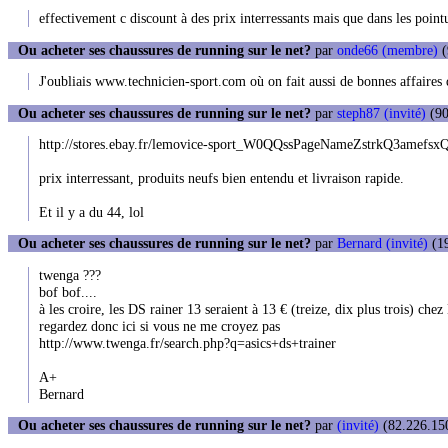
effectivement c discount à des prix interressants mais que dans les poin
Ou acheter ses chaussures de running sur le net?
par
onde66 (membre)
(
J'oubliais www.technicien-sport.com où on fait aussi de bonnes affaires q
Ou acheter ses chaussures de running sur le net?
par
steph87 (invité)
(90
http://stores.ebay.fr/lemovice-sport_W0QQssPageNameZstrkQ3amefs
prix interressant, produits neufs bien entendu et livraison rapide.
Et il y a du 44, lol
Ou acheter ses chaussures de running sur le net?
par
Bernard (invité)
(19
twenga ???
bof bof....
à les croire, les DS rainer 13 seraient à 13 € (treize, dix plus trois) chez
regardez donc ici si vous ne me croyez pas
http://www.twenga.fr/search.php?q=asics+ds+trainer
A+
Bernard
Ou acheter ses chaussures de running sur le net?
par
(invité)
(82.226.150