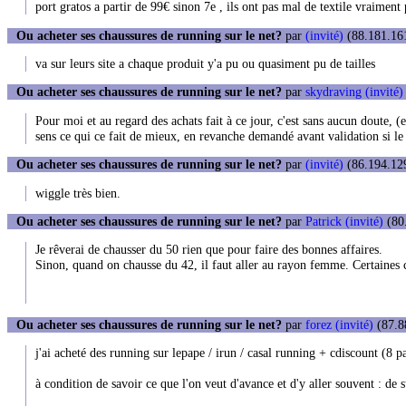
port gratos a partir de 99€ sinon 7e , ils ont pas mal de textile vraiment
Ou acheter ses chaussures de running sur le net?
par
(invité)
(88.181.161
va sur leurs site a chaque produit y'a pu ou quasiment pu de tailles
Ou acheter ses chaussures de running sur le net?
par
skydraving (invité)
Pour moi et au regard des achats fait à ce jour, c'est sans aucun doute, 
sens ce qui ce fait de mieux, en revanche demandé avant validation si le 
Ou acheter ses chaussures de running sur le net?
par
(invité)
(86.194.129
wiggle très bien.
Ou acheter ses chaussures de running sur le net?
par
Patrick (invité)
(80.
Je rêverai de chausser du 50 rien que pour faire des bonnes affaires.
Sinon, quand on chausse du 42, il faut aller au rayon femme. Certaines 
Ou acheter ses chaussures de running sur le net?
par
forez (invité)
(87.88
j'ai acheté des running sur lepape / irun / casal running + cdiscount (8 pai
à condition de savoir ce que l'on veut d'avance et d'y aller souvent : de s