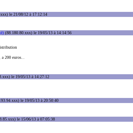
xxx) le 21/08/12 à 17:12:14
té)
(88.180.80.xxx) le 19/05/13 à 14:14:56
istribution
, a 200 euros...
.xxx) le 19/05/13 à 14:27:12
93.94.xxx) le 19/05/13 à 20:50:40
.85.xxx) le 15/06/13 à 07:05:38