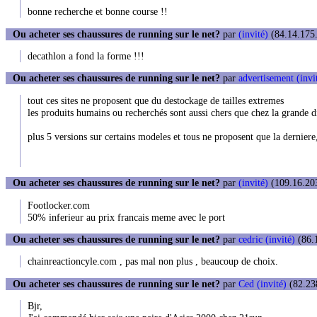
bonne recherche et bonne course !!
Ou acheter ses chaussures de running sur le net?
par
(invité)
(84.14.175.
decathlon a fond la forme !!!
Ou acheter ses chaussures de running sur le net?
par
advertisement (invi
tout ces sites ne proposent que du destockage de tailles extremes
les produits humains ou recherchés sont aussi chers que chez la grande d
plus 5 versions sur certains modeles et tous ne proposent que la derniere
Ou acheter ses chaussures de running sur le net?
par
(invité)
(109.16.203
Footlocker.com
50% inferieur au prix francais meme avec le port
Ou acheter ses chaussures de running sur le net?
par
cedric (invité)
(86.1
chainreactioncyle.com , pas mal non plus , beaucoup de choix.
Ou acheter ses chaussures de running sur le net?
par
Ced (invité)
(82.238
Bjr,