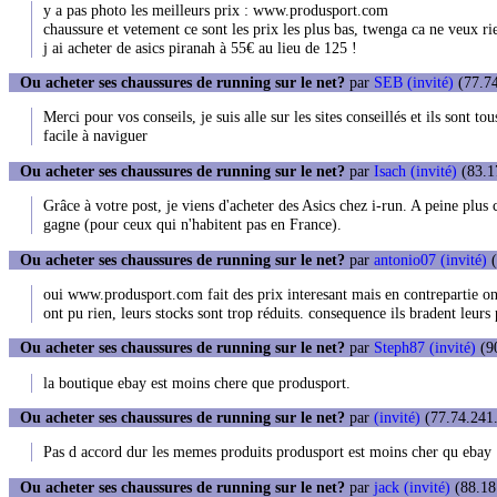
y a pas photo les meilleurs prix : www.produsport.com
chaussure et vetement ce sont les prix les plus bas, twenga ca ne veux rie
j ai acheter de asics piranah à 55€ au lieu de 125 !
Ou acheter ses chaussures de running sur le net?
par
SEB (invité)
(77.74
Merci pour vos conseils, je suis alle sur les sites conseillés et ils sont 
facile à naviguer
Ou acheter ses chaussures de running sur le net?
par
Isach (invité)
(83.1
Grâce à votre post, je viens d'acheter des Asics chez i-run. A peine plus
gagne (pour ceux qui n'habitent pas en France).
Ou acheter ses chaussures de running sur le net?
par
antonio07 (invité)
(
oui www.produsport.com fait des prix interesant mais en contrepartie on y
ont pu rien, leurs stocks sont trop réduits. consequence ils bradent leurs 
Ou acheter ses chaussures de running sur le net?
par
Steph87 (invité)
(90
la boutique ebay est moins chere que produsport.
Ou acheter ses chaussures de running sur le net?
par
(invité)
(77.74.241.
Pas d accord dur les memes produits produsport est moins cher qu ebay
Ou acheter ses chaussures de running sur le net?
par
jack (invité)
(88.18