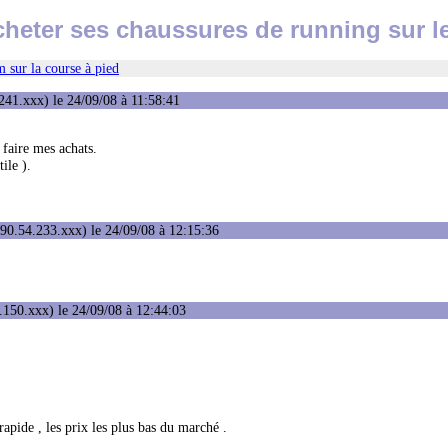
heter ses chaussures de running sur l
 sur la course à pied
241.xxx) le 24/09/08 à 11:58:41
 faire mes achats.
ile ).
90.54.233.xxx) le 24/09/08 à 12:15:36
150.xxx) le 24/09/08 à 12:44:03
apide , les prix les plus bas du marché .