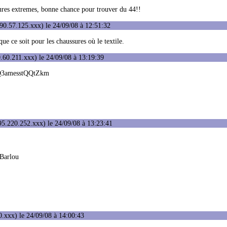
tures extremes, bonne chance pour trouver du 44!!
90.57.125.xxx) le 24/09/08 à 12:51:32
ue ce soit pour les chaussures où le textile.
.60.211.xxx) le 24/09/08 à 13:19:39
xQ3amesstQQtZkm
5.220.252.xxx) le 24/09/08 à 13:23:41
 Barlou
.xxx) le 24/09/08 à 14:00:43