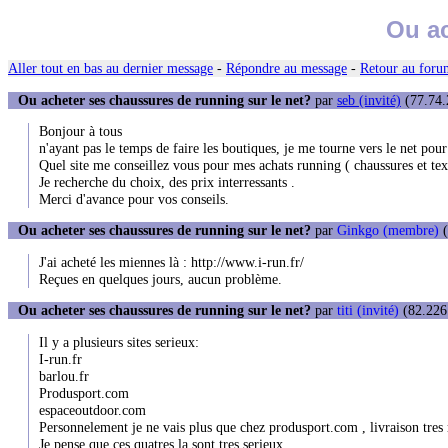
Ou ac
Aller tout en bas au dernier message
-
Répondre au message
-
Retour au forum
Ou acheter ses chaussures de running sur le net?
par
seb (invité)
(77.74.
Bonjour à tous
n'ayant pas le temps de faire les boutiques, je me tourne vers le net pour
Quel site me conseillez vous pour mes achats running ( chaussures et text
Je recherche du choix, des prix interressants .
Merci d'avance pour vos conseils.
Ou acheter ses chaussures de running sur le net?
par
Ginkgo (membre)
(
J'ai acheté les miennes là : http://www.i-run.fr/
Reçues en quelques jours, aucun problème.
Ou acheter ses chaussures de running sur le net?
par
titi (invité)
(82.226.
Il y a plusieurs sites serieux:
I-run.fr
barlou.fr
Produsport.com
espaceoutdoor.com
Personnelement je ne vais plus que chez produsport.com , livraison tres r
Je pense que ces quatres la sont tres serieux