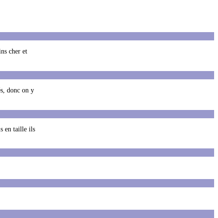
ins cher et
és, donc on y
en taille ils