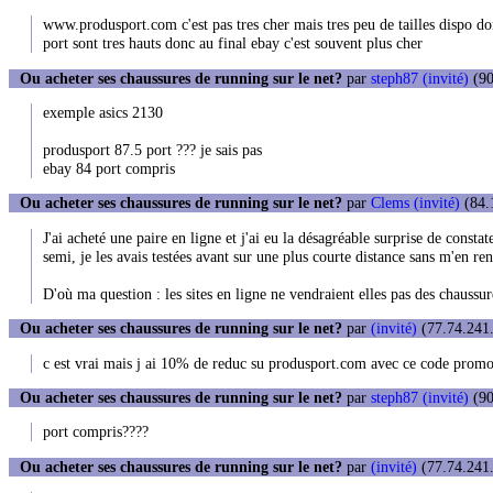
www.produsport.com c'est pas tres cher mais tres peu de tailles dispo do
port sont tres hauts donc au final ebay c'est souvent plus cher
Ou acheter ses chaussures de running sur le net?
par
steph87 (invité)
(90
exemple asics 2130
produsport 87.5 port ??? je sais pas
ebay 84 port compris
Ou acheter ses chaussures de running sur le net?
par
Clems (invité)
(84.1
J'ai acheté une paire en ligne et j'ai eu la désagréable surprise de const
semi, je les avais testées avant sur une plus courte distance sans m'en r
D'où ma question : les sites en ligne ne vendraient elles pas des chauss
Ou acheter ses chaussures de running sur le net?
par
(invité)
(77.74.241.
c est vrai mais j ai 10% de reduc su produsport.com avec ce code promo
Ou acheter ses chaussures de running sur le net?
par
steph87 (invité)
(90
port compris????
Ou acheter ses chaussures de running sur le net?
par
(invité)
(77.74.241.