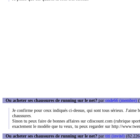
Ou acheter ses chaussures de running sur le net?
par
onde66 (membre)
(
Je confirme pour ceux indiqués ci-dessus, qui sont tous sérieux. J'aime 
chaussures.
Sinon tu peux faire de bonnes affaires sur cdiscount.com (rubrique sport/s
exactement le modèle que tu veux, tu peux regarder sur http://www.twenga
Ou acheter ses chaussures de running sur le net?
par
titi (invité)
(82.226.