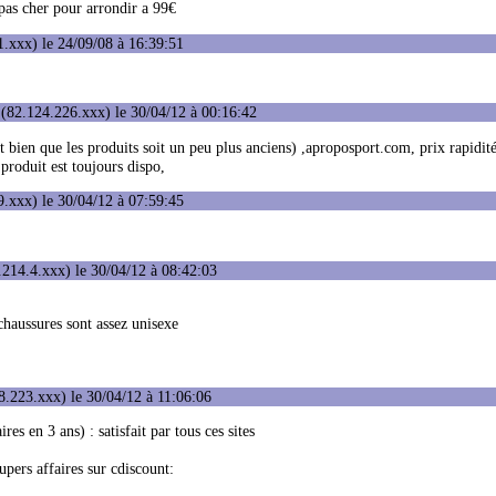
 pas cher pour arrondir a 99€
.xxx) le 24/09/08 à 16:39:51
(82.124.226.xxx) le 30/04/12 à 00:16:42
(et bien que les produits soit un peu plus anciens) ,aproposport.com, prix rapid
produit est toujours dispo,
.xxx) le 30/04/12 à 07:59:45
214.4.xxx) le 30/04/12 à 08:42:03
chaussures sont assez unisexe
.223.xxx) le 30/04/12 à 11:06:06
res en 3 ans) : satisfait par tous ces sites
upers affaires sur cdiscount: