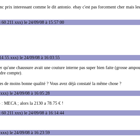
nc prix interessant comme le dit antonio. ebay c'est pas forcement cher mais les
.60.211.xxx) le 24/09/08 à 15:57:00
4.55.xxx) le 24/09/08 à 16:03:55
ater qu'une chaussure avait une couture interne pas super bien faite (grosse ampo
endre compte).
ures de moins bonne qualité ? Vous avez déjà constaté la même chose ?
xxx) le 24/09/08 à 16:05:28
 : MECA ; alors la 2130 a 78.75 € !
.60.211.xxx) le 24/09/08 à 16:14:44
xxx) le 24/09/08 à 16:23:59