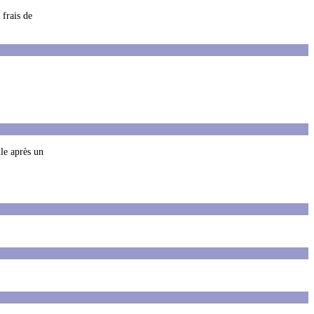
 frais de
ule après un