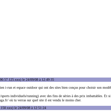
90.57.125.xxx) le 24/09/08 à 12:49:35
bien i-run et espace outdoor qui ont des sites bien conçus pour choisir son modè
ports individuels/running) avec des fins de séries à des prix imbattables. Et si 
.fr/ où tu verras sur quel site il est vendu le moins cher.
150.xxx) le 24/09/08 à 12:51:24