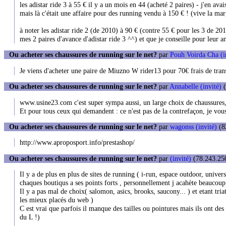
les adistar ride 3 à 55 € il y a un mois en 44 (acheté 2 paires) - j'en av
mais là c'était une affaire pour des running vendu à 150 € ! (vive la ma
à noter les adistar ride 2 (de 2010) à 90 € (contre 55 € pour les 3 de 20
mes 2 paires d'avance d'adistar ride 3 ^^) et que je conseille pour leur a
Ou acheter ses chaussures de running sur le net?
par
Pouh Voirda Cha (i
Je viens d'acheter une paire de Miuzno W rider13 pour 70€ frais de tr
Ou acheter ses chaussures de running sur le net?
par
Annabelle (invité)
(
www.usine23.com c'est super sympa aussi, un large choix de chaussures, d
Et pour tous ceux qui demandent : ce n'est pas de la contrefaçon, je vous
Ou acheter ses chaussures de running sur le net?
par
wagonss (invité)
(8
http://www.aproposport.info/prestashop/
Ou acheter ses chaussures de running sur le net?
par
(invité)
(78.243.250
Il y a de plus en plus de sites de running ( i-run, espace outdoor, unive
chaques boutiqus a ses points forts , personnellement j acahète beaucoup
Il y a pas mal de choix( salomon, asics, brooks, saucony... ) et etant triat
les mieux placés du web )
C est vrai que parfois il manque des tailles ou pointures mais ils ont des 
du L !)