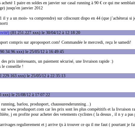
ais acheté 1 paire en soldes en janvier sur casal running à 90 € ce qui me semblai
rge) jusqu'en janvier 2012
11 il y a un mois- va comprendre) sur cdiscount dispo en 44 (que j’achèterai si j
morti
nvité)
(81.251.227.xxx) le 30/04/12 à 12:18:20
ansport compris sur aproposport.com! Commandée le mercredi, reçu le samedi!
90.34.96.xxx) le 25/05/12 à 16:49:45
es prix intéressants, un paiement sécurisé, une livraison rapide :)
 le conseille !
2.229.163.xxx) le 25/05/12 à 22:35:13
.xxx) le 21/08/12 à 17:07:22
rs running, barlou, produsport, chaussuresderunning...)
 sur www.produsport.com car les prix sont les plus compétitifs et la livraison r
hléte, j en profite pour acheter des vetements cyclistes ( la dessus , il n y a pas 
arrivages regulierement et j arrive tjs à trouver ce qu il me faut ( pourtant je fa