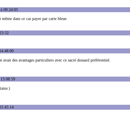
 à 09:24:05
ut même dans ce cas payer par carte bleue.
23:32
14:48:00
n avait des avantages particuliers avec ce sacré dossard préférentiel.
 15:08:59
tains:)
15:45:14