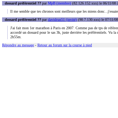
dossard préférentiel ??
par
MpB (membre)
(82.126.152.xxx) le 06/11/08 
Il me semble que tes chronos sont meilleurs que les miens donc...j'essaiera
dossard préférentiel ??
par
davidrun51 (invité)
(90.7.130.xxx) le 07/11/08
J'ai fait mon 1er marathon à Paris en 2007. Comme pas de tps de référe
accordé un dossard pour le sas 3h, juste derrière les préférentiels. Vu la
2h55m.
Répondre au message
-
Retour au forum sur la course à pied