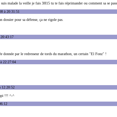
suis malade la veille je fais 3H15 tu te fais réprimander ou comment sa se pass
08 à 20:31:51
un dossier pour sa défense, ça ne rigole pas.
 20:43:17
sée donnée par le redresseur de tords du marathon, un certain "El Fonz" !
 à 22:27:04
à 12:20:52
pi !!! ^-^
06:12