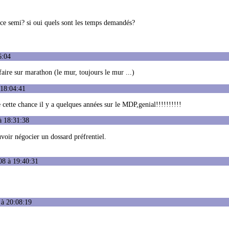
mance semi? si oui quels sont les temps demandés?
6:04
aire sur marathon (le mur, toujours le mur ...)
 18:04:41
e cette chance il y a quelques années sur le MDP,genial!!!!!!!!!!
à 18:31:38
voir négocier un dossard préfrentiel.
08 à 19:40:31
 à 20:08:19