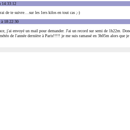
à 14:33:12
i de te suivre....sur les 1ers kilos en tout cas ;-)
 à 18:22:30
nce, j'ai envoyé un mail pour demander. J'ai un record sur semi de 1h22m. Donc
 météo de l'année dernière à Paris!!!!! je me suis ramassé en 3h05m alors que je 