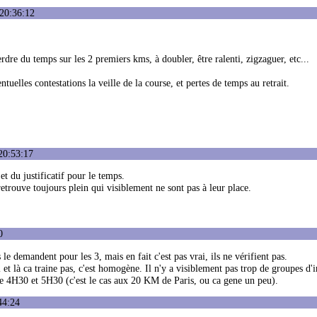
 20:36:12
erdre du temps sur les 2 premiers kms, à doubler, être ralenti, zigzaguer, etc...
ntuelles contestations la veille de la course, et pertes de temps au retrait.
20:53:17
t du justificatif pour le temps.
retrouve toujours plein qui visiblement ne sont pas à leur place.
0
s le demandent pour les 3, mais en fait c'est pas vrai, ils ne vérifient pas.
 et là ca traine pas, c'est homogène. Il n'y a visiblement pas trop de groupes d'i
tre 4H30 et 5H30 (c'est le cas aux 20 KM de Paris, ou ca gene un peu).
44:24