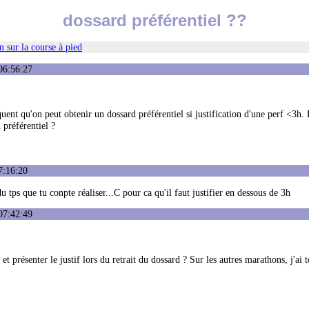
dossard préférentiel ??
 sur la course à pied
06:56:27
iquent qu'on peut obtenir un dossard préférentiel si justification d'une perf <3h.
 préférentiel ?
7:16:20
du tps que tu conpte réaliser...C pour ca qu'il faut justifier en dessous de 3h
07:42:49
et présenter le justif lors du retrait du dossard ? Sur les autres marathons, j'ai t