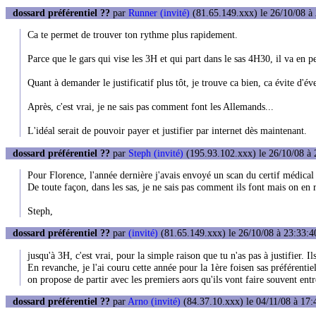
dossard préférentiel ??
par
Runner (invité)
(81.65.149.xxx) le 26/10/08 à
Ca te permet de trouver ton rythme plus rapidement.
Parce que le gars qui vise les 3H et qui part dans le sas 4H30, il va en p
Quant à demander le justificatif plus tôt, je trouve ca bien, ca évite d'éve
Après, c'est vrai, je ne sais pas comment font les Allemands...
L'idéal serait de pouvoir payer et justifier par internet dès maintenant.
dossard préférentiel ??
par
Steph (invité)
(195.93.102.xxx) le 26/10/08 à 
Pour Florence, l'année dernière j'avais envoyé un scan du certif médical e
De toute façon, dans les sas, je ne sais pas comment ils font mais on en 
Steph,
dossard préférentiel ??
par
(invité)
(81.65.149.xxx) le 26/10/08 à 23:33:4
jusqu'à 3H, c'est vrai, pour la simple raison que tu n'as pas à justifier. Il
En revanche, je l'ai couru cette année pour la 1ère foisen sas préférentiel
on propose de partir avec les premiers aors qu'ils vont faire souvent en
dossard préférentiel ??
par
Arno (invité)
(84.37.10.xxx) le 04/11/08 à 17: