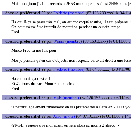
Mais imaginon j' ai un records a 2H53 mon objectifs c' est 2H55 mais je 
dossard préférentiel ??
par
Frédéric (membre)
(82.123.230.xxx) le 04/11/
Ha oui là ça se passe très mal, on est convoqué ensuite, il faut préparer 
On peut même être interdit de marathon pendant un certain temps.
Fred
dossard préférentiel ??
par
Wimm (membre)
(88.163.3.xxx) le 04/11/08 à
Mince Fred tu me fais peur !
Moi je pensais qu'en cas d'objectif non respecté on avait droit à une fes
dossard préférentiel ??
par
Frédéric (membre)
(81.64.33.xxx) le 04/11/08
Ha oui mais ça c'est off.
Et 42 tours du parc Monceau en prime !
Fred
dossard préférentiel ??
par
MpB (membre)
(82.126.152.xxx) le 06/11/08 
je partirai également finalement en sas préférentiel à Paris en 2009 ! you
dossard préférentiel ??
par
Arno (invité)
(84.37.10.xxx) le 06/11/08 à 14:
@MpB, j'espère que moi aussi, on sera alors au moins 2 alsaco ;-)