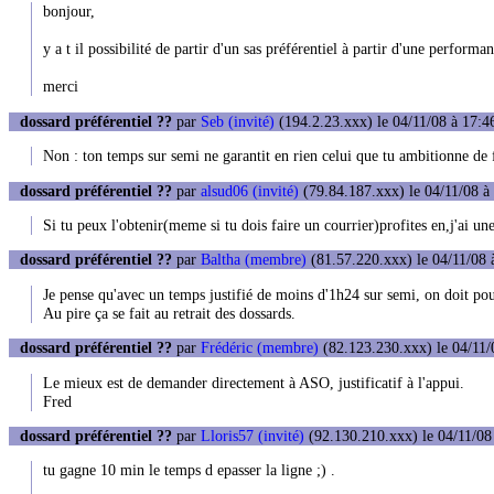
bonjour,
y a t il possibilité de partir d'un sas préférentiel à partir d'une perfor
merci
dossard préférentiel ??
par
Seb (invité)
(194.2.23.xxx) le 04/11/08 à 17:4
Non : ton temps sur semi ne garantit en rien celui que tu ambitionne de f
dossard préférentiel ??
par
alsud06 (invité)
(79.84.187.xxx) le 04/11/08 à
Si tu peux l'obtenir(meme si tu dois faire un courrier)profites en,j'ai un
dossard préférentiel ??
par
Baltha (membre)
(81.57.220.xxx) le 04/11/08 
Je pense qu'avec un temps justifié de moins d'1h24 sur semi, on doit pou
Au pire ça se fait au retrait des dossards.
dossard préférentiel ??
par
Frédéric (membre)
(82.123.230.xxx) le 04/11/
Le mieux est de demander directement à ASO, justificatif à l'appui.
Fred
dossard préférentiel ??
par
Lloris57 (invité)
(92.130.210.xxx) le 04/11/08
tu gagne 10 min le temps d epasser la ligne ;) .