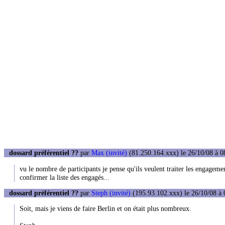
dossard préférentiel ??
par
Max (invité)
(81.250.164.xxx) le 26/10/08 à 0
vu le nombre de participants je pense qu'ils veulent traiter les engagement
confirmer la liste des engagés...
dossard préférentiel ??
par
Steph (invité)
(195.93.102.xxx) le 26/10/08 à 
Soit, mais je viens de faire Berlin et on était plus nombreux.