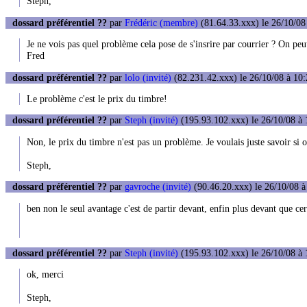
Steph,
dossard préférentiel ??
par
Frédéric (membre)
(81.64.33.xxx) le 26/10/08
Je ne vois pas quel problème cela pose de s'insrire par courrier ? On pe
Fred
dossard préférentiel ??
par
lolo (invité)
(82.231.42.xxx) le 26/10/08 à 10:
Le problème c'est le prix du timbre!
dossard préférentiel ??
par
Steph (invité)
(195.93.102.xxx) le 26/10/08 à 
Non, le prix du timbre n'est pas un problème. Je voulais juste savoir si o
Steph,
dossard préférentiel ??
par
gavroche (invité)
(90.46.20.xxx) le 26/10/08 à
ben non le seul avantage c'est de partir devant, enfin plus devant que cer
dossard préférentiel ??
par
Steph (invité)
(195.93.102.xxx) le 26/10/08 à 
ok, merci
Steph,