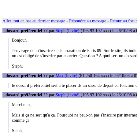
Aller tout en bas au dernier message
-
Répondre au message
-
Retour au forum
dossard préférentiel ??
par
Steph (invité)
(195.93.102.xxx) le 26/10/08 à 
Bonjour,
J'envisage de m'inscrire sur le marathon de Paris 09. Sur le site, ils ind
on est obligé de s'inscrire par courrier. Question ? A quoi sert un dossard
Steph,
dossard préférentiel ??
par
Max (invité)
(81.250.164.xxx) le 26/10/08 à 0
le dossard préférentiel sert a te placer ds un sasse de départ en fonction 
dossard préférentiel ??
par
Steph (invité)
(195.93.102.xxx) le 26/10/08 à 
Merci max,
Mais si ça ne sert qu'a ça. Pourquoi ne peut-on pas s'inscrire par internet 
comme ça.
Steph,