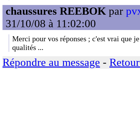
chaussures REEBOK
par
pvx
31/10/08 à 11:02:00
Merci pour vos réponses ; c'est vrai que j
qualités ...
Répondre au message
-
Retour