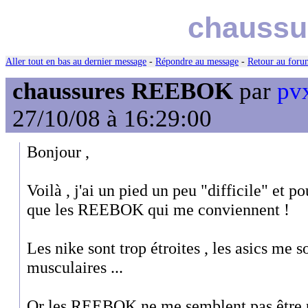
chauss
Aller tout en bas au dernier message
-
Répondre au message
-
Retour au forum
chaussures REEBOK
par
pvx
27/10/08 à 16:29:00
Bonjour ,
Voilà , j'ai un pied un peu "difficile" et pou
que les REEBOK qui me conviennent !
Les nike sont trop étroites , les asics me 
musculaires ...
Or les REEBOK ne me semblent pas être p