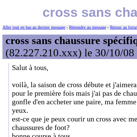
cross sans cha
Aller tout en bas au dernier message
-
Répondre au message
-
Retour au forum
cross sans chaussure spécifi
(82.227.210.xxx) le 30/10/08
Salut à tous,
voilà, la saison de cross débute et j'aimera
pour le première fois mais j'ai pas de cha
gonfle d'en accheter une paire, ma femme 
yeux.
est-ce que je peux courir un cross avec m
chaussures de foot?
bonne course à tous