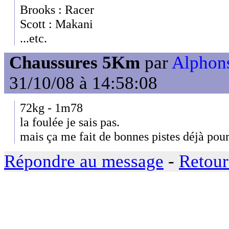
Brooks : Racer
Scott : Makani
...etc.
Chaussures 5Km
par
Alphons
31/10/08 à 14:58:08
72kg - 1m78
la foulée je sais pas.
mais ça me fait de bonnes pistes déjà pour
Répondre au message
-
Retour