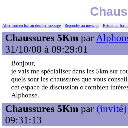
Chaus
Aller tout en bas au dernier message
-
Répondre au message
-
Retour au forum
Chaussures 5Km
par
Alphons
31/10/08 à 09:29:01
Bonjour,
je vais me spécialiser dans les 5km sur rou
quels sont les chaussures que vous conseil
cet espace de discussion o'combien intére
Alphonse.
Chaussures 5Km
par
(invité)
09:31:13