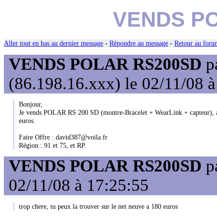
VENDS P
Aller tout en bas au dernier message
-
Répondre au message
-
Retour au forum
VENDS POLAR RS200SD
p
(86.198.16.xxx) le 02/11/08 
Bonjour,
Je vends POLAR RS 200 SD (montre-Bracelet + WearLink + capteur), av
euros.
Faire Offre : david387@voila.fr
Région : 91 et 75, et RP.
VENDS POLAR RS200SD
p
02/11/08 à 17:25:55
trop chere, tu peux la trouver sur le net neuve a 180 euros