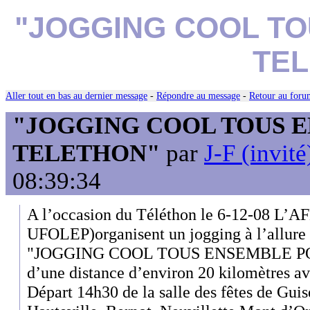
"JOGGING COOL T
TE
Aller tout en bas au dernier message
-
Répondre au message
-
Retour au forum
"JOGGING COOL TOUS 
TELETHON"
par
J-F (invité
08:39:34
A l’occasion du Téléthon le 6-12-08 L’
UFOLEP)organisent un jogging à l’allure 
"JOGGING COOL TOUS ENSEMBLE P
d’une distance d’environ 20 kilomètres av
Départ 14h30 de la salle des fêtes de Gui