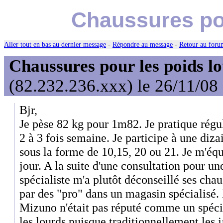
Chaussures pou
Aller tout en bas au dernier message
-
Répondre au message
-
Retour au forum
Chaussures pour les poids l
(82.232.236.xxx) le 26/11/08
Bjr,
Je pèse 82 kg pour 1m82. Je pratique régu
2 à 3 fois semaine. Je participe à une diza
sous la forme de 10,15, 20 ou 21. Je m'éq
jour. A la suite d'une consultation pour u
spécialiste m'a plutôt déconseillé ses cha
par des "pro" dans un magasin spécialisé. 
Mizuno n'était pas réputé comme un spécia
les lourds puisque traditionnellement les j