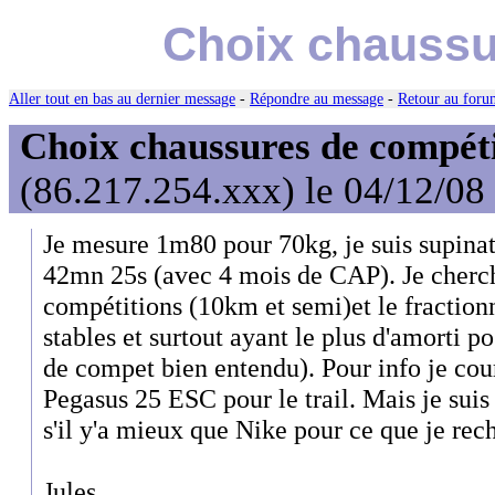
Choix chaussu
Aller tout en bas au dernier message
-
Répondre au message
-
Retour au forum
Choix chaussures de compét
(86.217.254.xxx) le 04/12/08
Je mesure 1m80 pour 70kg, je suis supinat
42mn 25s (avec 4 mois de CAP). Je cherch
compétitions (10km et semi)et le fraction
stables et surtout ayant le plus d'amorti p
de compet bien entendu). Pour info je cou
Pegasus 25 ESC pour le trail. Mais je sui
s'il y'a mieux que Nike pour ce que je rec
Jules