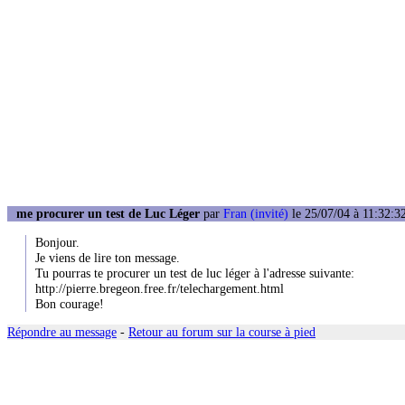
me procurer un test de Luc Léger
par
Fran (invité)
le 25/07/04 à 11:32:3
Bonjour.
Je viens de lire ton message.
Tu pourras te procurer un test de luc léger à l'adresse suivante:
http://pierre.bregeon.free.fr/telechargement.html
Bon courage!
Répondre au message
-
Retour au forum sur la course à pied