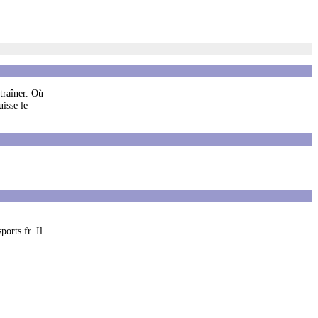
ntraîner. Où
uisse le
orts.fr. Il