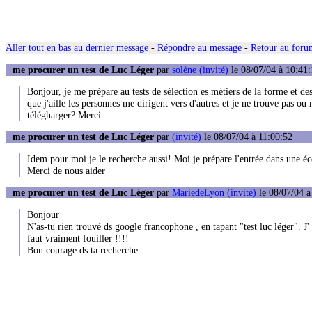
Aller tout en bas au dernier message
-
Répondre au message
-
Retour au forum
me procurer un test de Luc Léger
par
solène (invité)
le 08/07/04 à 10:41:
Bonjour, je me prépare au tests de sélection es métiers de la forme et de
que j'aille les personnes me dirigent vers d'autres et je ne trouve pas o
télégharger? Merci.
me procurer un test de Luc Léger
par
(invité)
le 08/07/04 à 11:00:52
Idem pour moi je le recherche aussi! Moi je prépare l'entrée dans une éc
Merci de nous aider
me procurer un test de Luc Léger
par
MariedeLyon (invité)
le 08/07/04 à
Bonjour
N'as-tu rien trouvé ds google francophone , en tapant "test luc léger". J'
faut vraiment fouiller !!!!
Bon courage ds ta recherche.