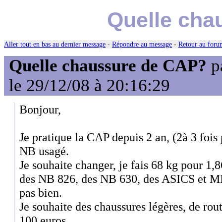
Quelle cha
Aller tout en bas au dernier message
-
Répondre au message
-
Retour au forum
Quelle chaussure de CAP?
p
le 29/12/08 à 20:16:29
Bonjour,
Je pratique la CAP depuis 2 an, (2à 3 fois 
NB usagé.
Je souhaite changer, je fais 68 kg pour 1,
des NB 826, des NB 630, des ASICS et M
pas bien.
Je souhaite des chaussures légères, de rout
100 euros.