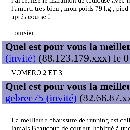
J'ai réalisé le marathon de toulouse avec le
l'amorti trés bien , mon poids 79 kg , pie
aprés course !
coursier
Quel est pour vous la meill
(invité)
(88.123.179.xxx) le 0
VOMERO 2 ET 3
Quel est pour vous la meill
gebree75 (invité)
(82.66.87.xx
La meilleure chaussure de running est cell
jamais.Beaucoup de coureur habitué à un