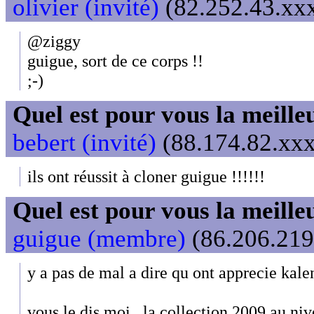
olivier (invité)
(82.252.43.xxx
@ziggy
guigue, sort de ce corps !!
;-)
Quel est pour vous la meill
bebert (invité)
(88.174.82.xxx
ils ont réussit à cloner guigue !!!!!!
Quel est pour vous la meill
guigue (membre)
(86.206.219.
y a pas de mal a dire qu ont apprecie kalen
vous le dis moi , la collection 2009 au ni