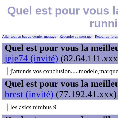
Quel est pour vous l
runn
Aller tout en bas au dernier message
-
Répondre au message
-
Retour au forum
Quel est pour vous la meill
jeje74 (invité)
(82.64.111.xxx)
j'attends vos conclusion.....modele,marque.
Quel est pour vous la meill
brest (invité)
(77.192.41.xxx) 
les asics nimbus 9