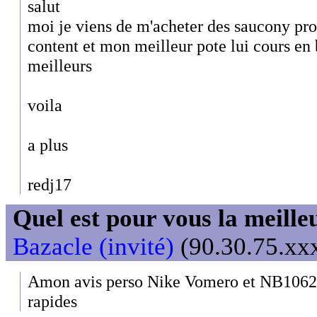
salut
moi je viens de m'acheter des saucony prodi
content et mon meilleur pote lui cours en 
meilleurs
voila
a plus
redj17
Quel est pour vous la meill
Bazacle (invité)
(90.30.75.xxx
Amon avis perso Nike Vomero et NB1062 p
rapides