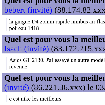
Quel est pour vous la meill
bebert (invité)
(88.174.82.xxx
la guigue D4 zomm rapide nimbus air fla
poireau 1418
Quel est pour vous la meill
Isach (invité)
(83.172.215.xxx
Asics GT 2130. J'ai essayé un autre modèle
revenue!
Quel est pour vous la meill
(invité)
(86.221.36.xxx) le 03
c est nike les meilleurs