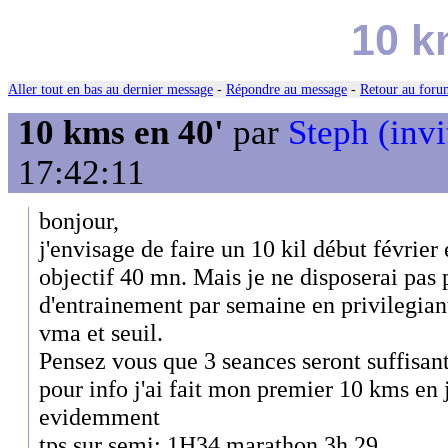
10 k
Aller tout en bas au dernier message
-
Répondre au message
-
Retour au forum
10 kms en 40'
par
Steph (invi
17:42:11
bonjour,
j'envisage de faire un 10 kil début févrie
objectif 40 mn. Mais je ne disposerai pas 
d'entrainement par semaine en privilegian
vma et seuil.
Pensez vous que 3 seances seront suffisan
pour info j'ai fait mon premier 10 kms en
evidemment
tps sur semi: 1H34 marathon 3h 29