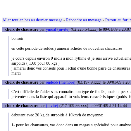
Aller tout en bas au dernier message
-
Répondre au message
-
Retour au forum
choix de chaussure
par
ymual (invité)
(82.225.54.xxx) le 09/01/09 à 20:07
bonsoir
en cette periode de soldes j aimerai acheter de nouvelles chaussures
je cours depuis environ 9 mois à mon rythme et je suis arrive actuelleme
surpoids ( 1.68 pour 80 kgs )
j'aimerai donc vos conseils pour l'achat d'une bonne paire de chaussures 
merci
choix de chaussure
par
onde66 (membre)
(83.197.9.xxx) le 09/01/09 à 20
C'est difficile de t'aider sans connaitre ton type de foulée, mais tu peux 
présentés dans la liste qui apparaît tu vois leurs caractéristiques (poids, 
choix de chaussure
par
(invité)
(217.109.86.xxx) le 09/01/09 à 21:14:44
debutant avec 20 kg de surpoids à 10km/h de moyenne:
1- pour les chaussures, vas donc dans un magasin spécialisé pour analyser