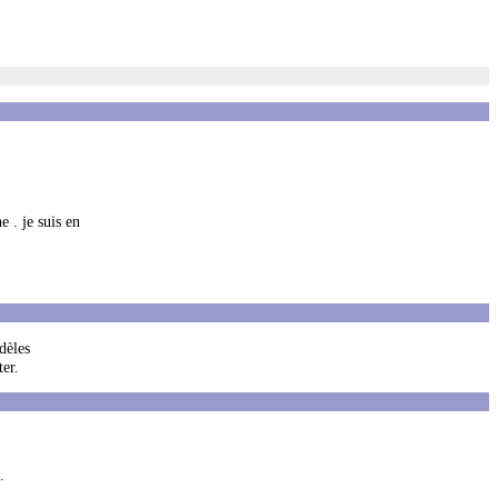
 . je suis en
dèles
ter.
.