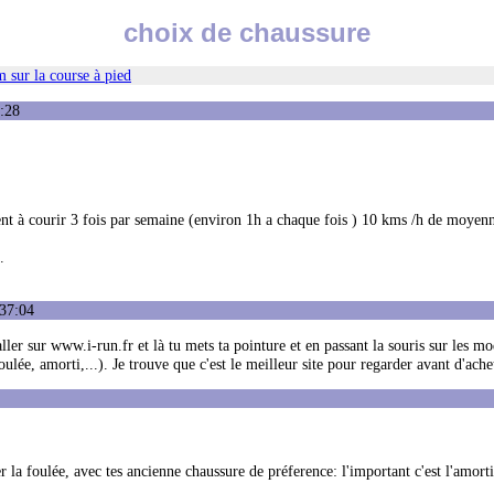
choix de chaussure
 sur la course à pied
:28
nt à courir 3 fois par semaine (environ 1h a chaque fois ) 10 kms /h de moyenne
.
:37:04
aller sur www.i-run.fr et là tu mets ta pointure et en passant la souris sur les mo
foulée, amorti,...). Je trouve que c'est le meilleur site pour regarder avant d'ache
 la foulée, avec tes ancienne chaussure de préference: l'important c'est l'amorti