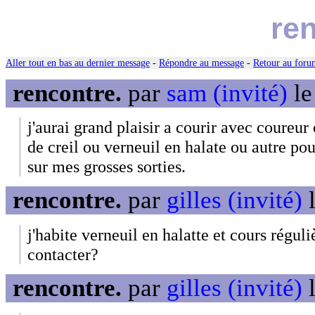
ren
Aller tout en bas au dernier message
-
Répondre au message
-
Retour au forum
rencontre.
par
sam (invité)
le
j'aurai grand plaisir a courir avec coureur 
de creil ou verneuil en halate ou autre pou
sur mes grosses sorties.
rencontre.
par
gilles (invité)
l
j'habite verneuil en halatte et cours rég
contacter?
rencontre.
par
gilles (invité)
l