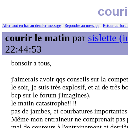
couri
Aller tout en bas au dernier message
-
Répondre au message
-
Retour au forum
courir le matin
par
sislette (i
22:44:53
bonsoir a tous,
j'aimerais avoir qqs conseils sur la compe
le soir, je suis très explosif, et ai de trè
bcp sur le forum j'imagines).
le matin catastrophe!!!!
pas de jambes, et courbatures importantes
Même mon entraineur ne comprenait pas po
mal de coureurs à l'entrainement et derri