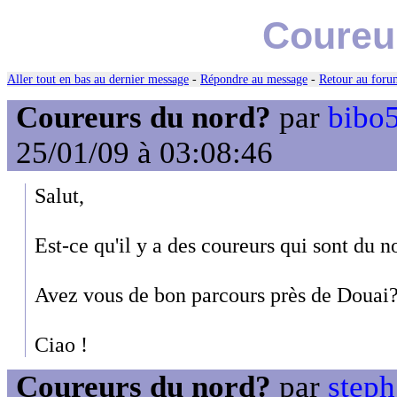
Coureu
Aller tout en bas au dernier message
-
Répondre au message
-
Retour au forum
Coureurs du nord?
par
bibo5
25/01/09 à 03:08:46
Salut,
Est-ce qu'il y a des coureurs qui sont du n
Avez vous de bon parcours près de Douai
Ciao !
Coureurs du nord?
par
steph