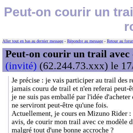
Peut-on courir un tr
r
Aller tout en bas au dernier message
-
Répondre au message
-
Retour au forum
Peut-on courir un trail avec
(invité)
(62.244.73.xxx) le 17
Je précise : je vais participer au trail des r
jamais couru de trail et n'en referai peut-êt
je ne suis pas emballé par l'idée d'acheter
ne serviront peut-être qu'une fois.
Actuellement, je cours en Mizuno Rider : p
avis, de courir mon trail avec ce modèle 
malgré tout d'une bonne accroche ?