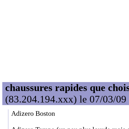
chaussures rapides que choi
(83.204.194.xxx) le 07/03/09
Adizero Boston