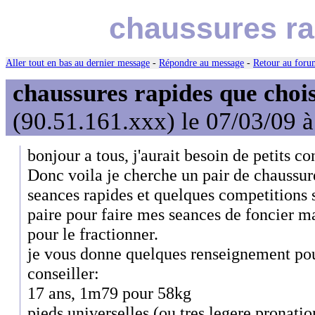
chaussures ra
Aller tout en bas au dernier message
-
Répondre au message
-
Retour au forum
chaussures rapides que choi
(90.51.161.xxx) le 07/03/09 
bonjour a tous, j'aurait besoin de petits co
Donc voila je cherche un pair de chaussur
seances rapides et quelques competitions s
paire pour faire mes seances de foncier ma
pour le fractionner.
je vous donne quelques renseignement po
conseiller:
17 ans, 1m79 pour 58kg
pieds universelles (ou tres legere pronatio