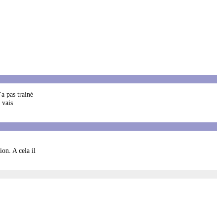
'a pas trainé
 vais
on. A cela il