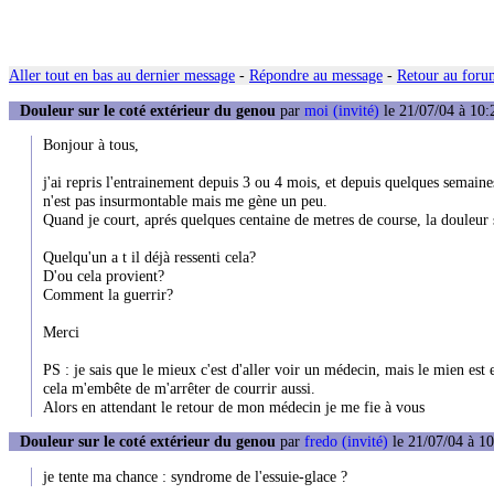
Aller tout en bas au dernier message
-
Répondre au message
-
Retour au forum
Douleur sur le coté extérieur du genou
par
moi (invité)
le 21/07/04 à 10:
Bonjour à tous,
j'ai repris l'entrainement depuis 3 ou 4 mois, et depuis quelques semaine
n'est pas insurmontable mais me gène un peu.
Quand je court, aprés quelques centaine de metres de course, la douleur 
Quelqu'un a t il déjà ressenti cela?
D'ou cela provient?
Comment la guerrir?
Merci
PS : je sais que le mieux c'est d'aller voir un médecin, mais le mien est
cela m'embête de m'arrêter de courrir aussi.
Alors en attendant le retour de mon médecin je me fie à vous
Douleur sur le coté extérieur du genou
par
fredo (invité)
le 21/07/04 à 10
je tente ma chance : syndrome de l'essuie-glace ?