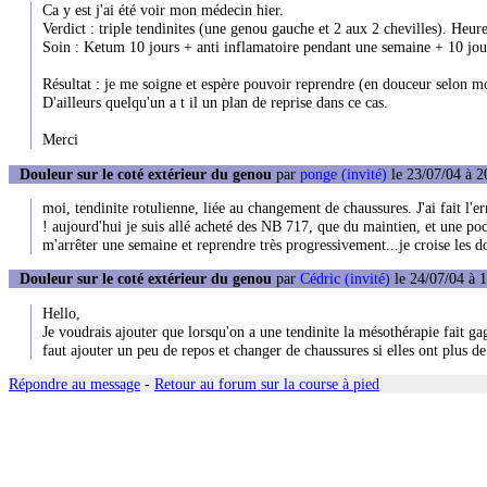
Ca y est j'ai été voir mon médecin hier.
Verdict : triple tendinites (une genou gauche et 2 aux 2 chevilles). Heure
Soin : Ketum 10 jours + anti inflamatoire pendant une semaine + 10 jou
Résultat : je me soigne et espère pouvoir reprendre (en douceur selon m
D'ailleurs quelqu'un a t il un plan de reprise dans ce cas.
Merci
Douleur sur le coté extérieur du genou
par
ponge (invité)
le 23/07/04 à 2
moi, tendinite rotulienne, liée au changement de chaussures. J'ai fait l'
! aujourd'hui je suis allé acheté des NB 717, que du maintien, et une poc
m'arrêter une semaine et reprendre très progressivement...je croise les do
Douleur sur le coté extérieur du genou
par
Cédric (invité)
le 24/07/04 à 
Hello,
Je voudrais ajouter que lorsqu'on a une tendinite la mésothérapie fait 
faut ajouter un peu de repos et changer de chaussures si elles ont plus d
Répondre au message
-
Retour au forum sur la course à pied