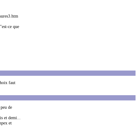
ssures3.htm
 "est-ce que
choix faut
n peu de
is et demi...
mpex et