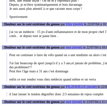
Bref, une bonne leçon ! On ne m'y reprendra plus !
Depuis, je m'étire systématiquement et bois davantage.
Je suis aussi plus attentif à ce que raconte mon corps !
Sportivement
Douleur sur le coté extérieur du genou
par
filzy (invité)
le 22/07/04 à 10
j'ai vu un médecin : 15 jrs d'anti-inflammatoire et de mon propre chef l'
cotés... et depuis tout se passe bien ..
Douleur sur le coté extérieur du genou
par
moi (invité)
le 22/07/04 à 10:
Peut on continuer à faire du vélo quand on a une tendinite ou alors c'est
J'ai fait beaucoup de sport jusqu'à il y a 3 ans,et jamais de problème, j'a
des problèmes!!!
Peut être l'âge mais à 31 ans c'est dommage.
enfin ce soir rendez vous chez médecin quand même et on verra
Douleur sur le coté extérieur du genou
par
FILZOUILLE (invité)
le 22/0
il faut laisser le tendon dégonfler donc 2/3 semaines de repos complet
Douleur sur le coté extérieur du genou
par
moi (invité)
le 23/07/04 à 11: