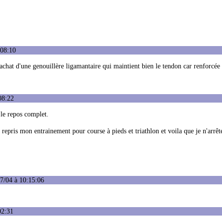
:08:10
achat d'une genouillère ligamantaire qui maintient bien le tendon car renforcée 
08:22
 le repos complet.
i repris mon entrainement pour course à pieds et triathlon et voila que je n'arrêt
7/04 à 10:15:06
02:31