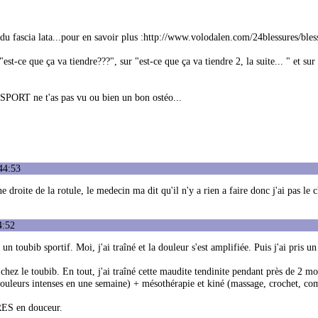
r du fascia lata...pour en savoir plus :http://www.volodalen.com/24blessures/ble
est-ce que ça va tiendre???", sur "est-ce que ça va tiendre 2, la suite... " et sur
 SPORT ne t'as pas vu ou bien un bon ostéo...
44:53
droite de la rotule, le medecin ma dit qu'il n'y a rien a faire donc j'ai pas le 
4:52
un toubib sportif. Moi, j'ai traîné et la douleur s'est amplifiée. Puis j'ai pris u
chez le toubib. En tout, j'ai traîné cette maudite tendinite pendant près de 2 mo
 douleurs intenses en une semaine) + mésothérapie et kiné (massage, crochet, co
TRES en douceur.