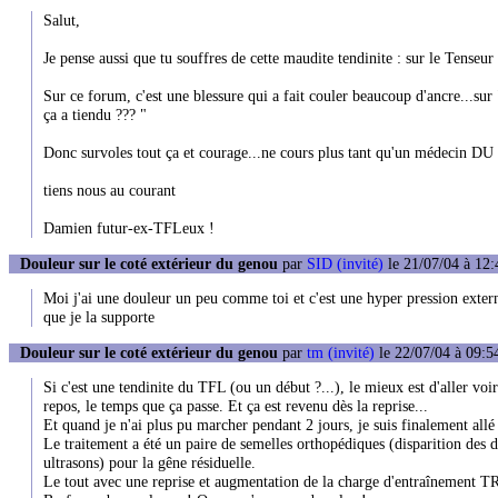
Salut,
Je pense aussi que tu souffres de cette maudite tendinite : sur le Tenseu
Sur ce forum, c'est une blessure qui a fait couler beaucoup d'ancre...sur "
ça a tiendu ??? "
Donc survoles tout ça et courage...ne cours plus tant qu'un médecin DU
tiens nous au courant
Damien futur-ex-TFLeux !
Douleur sur le coté extérieur du genou
par
SID (invité)
le 21/07/04 à 12:
Moi j'ai une douleur un peu comme toi et c'est une hyper pression externe 
que je la supporte
Douleur sur le coté extérieur du genou
par
tm (invité)
le 22/07/04 à 09:5
Si c'est une tendinite du TFL (ou un début ?...), le mieux est d'aller voir 
repos, le temps que ça passe. Et ça est revenu dès la reprise...
Et quand je n'ai plus pu marcher pendant 2 jours, je suis finalement allé 
Le traitement a été un paire de semelles orthopédiques (disparition des
ultrasons) pour la gêne résiduelle.
Le tout avec une reprise et augmentation de la charge d'entraînement 