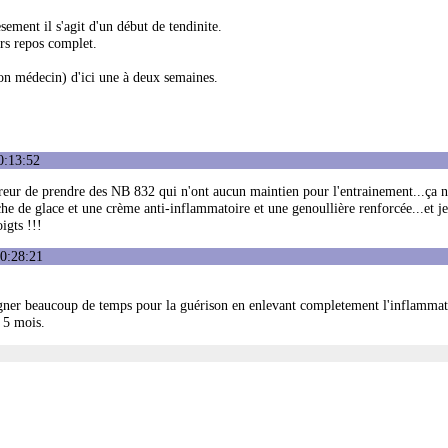
sement il s'agit d'un début de tendinite.
rs repos complet.
on médecin) d'ici une à deux semaines.
0:13:52
erreur de prendre des NB 832 qui n'ont aucun maintien pour l'entrainement...ça n
he de glace et une crème anti-inflammatoire et une genoullière renforcée...et je
igts !!!
10:28:21
gagner beaucoup de temps pour la guérison en enlevant completement l'inflammati
e 5 mois.