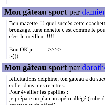
Mon gâteau sport
par
damien
Ben mazette !!! quel succès cette coachett
bronzage...une nenette c'est comme le poul
c'est le meilleur !!!!
Bon OK je ------->>>>
:-)))
Mon gâteau sport
par
doroth
félicitations delphine, ton gateau a du succe
coller dans mes recettes.
Pour éveiller les papilles :
je prépare un plateau apéro allégé (cube 
carottes et de céleri)