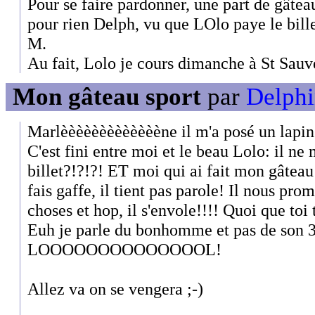
Pour se faire pardonner, une part de gâtea
pour rien Delph, vu que LOlo paye le bille
M.
Au fait, Lolo je cours dimanche à St Sauv
Mon gâteau sport
par
Delphi
Marlèèèèèèèèèèèèène il m'a posé un lapin!!
C'est fini entre moi et le beau Lolo: il n
billet?!?!?! ET moi qui ai fait mon gâteau
fais gaffe, il tient pas parole! Il nous prom
choses et hop, il s'envole!!!! Quoi que toi t
Euh je parle du bonhomme et pas de son 3
LOOOOOOOOOOOOOOL!
Allez va on se vengera ;-)