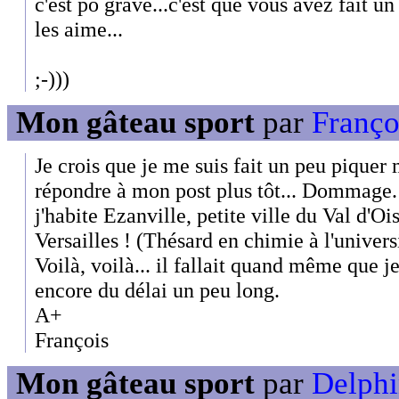
c'est pô grave...c'est que vous avez fait 
les aime...
;-)))
Mon gâteau sport
par
Françoi
Je crois que je me suis fait un peu piquer m
répondre à mon post plus tôt... Dommage.
j'habite Ezanville, petite ville du Val d'Ois
Versailles ! (Thésard en chimie à l'universi
Voilà, voilà... il fallait quand même que j
encore du délai un peu long.
A+
François
Mon gâteau sport
par
Delphi