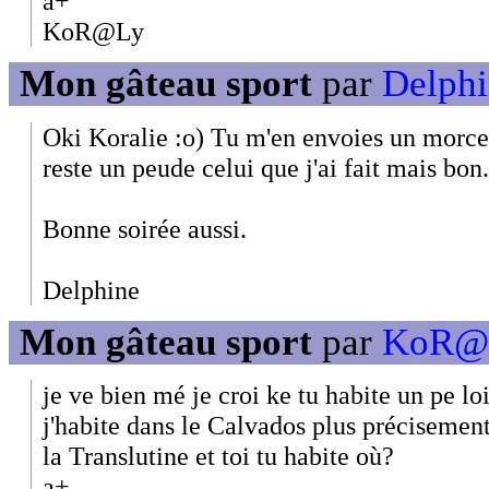
a+
KoR@Ly
Mon gâteau sport
par
Delphi
Oki Koralie :o) Tu m'en envoies un morce
reste un peude celui que j'ai fait mais bon..
Bonne soirée aussi.
Delphine
Mon gâteau sport
par
KoR@L
je ve bien mé je croi ke tu habite un pe l
j'habite dans le Calvados plus précisement
la Translutine et toi tu habite où?
a+