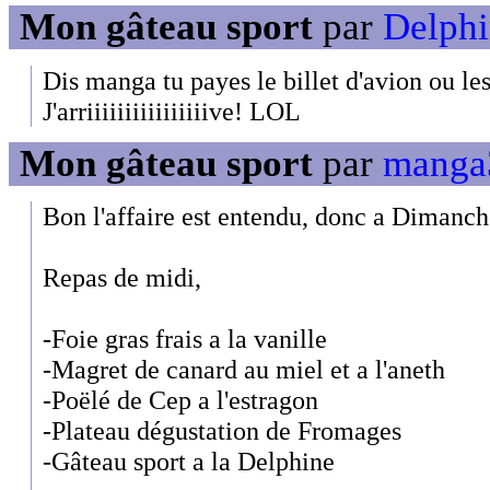
Mon gâteau sport
par
Delphi
Dis manga tu payes le billet d'avion ou l
J'arriiiiiiiiiiiiiiiive! LOL
Mon gâteau sport
par
manga3
Bon l'affaire est entendu, donc a Dimanche
Repas de midi,
-Foie gras frais a la vanille
-Magret de canard au miel et a l'aneth
-Poëlé de Cep a l'estragon
-Plateau dégustation de Fromages
-Gâteau sport a la Delphine