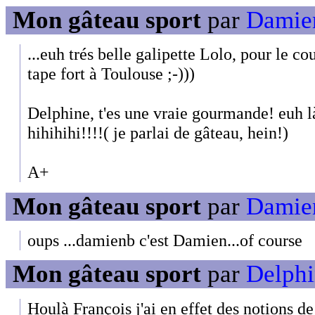
Mon gâteau sport
par
Damien
...euh trés belle galipette Lolo, pour le cou
tape fort à Toulouse ;-)))
Delphine, t'es une vraie gourmande! euh là
hihihihi!!!!( je parlai de gâteau, hein!)
A+
Mon gâteau sport
par
Damien
oups ...damienb c'est Damien...of course
Mon gâteau sport
par
Delphi
Houlà François j'ai en effet des notions d