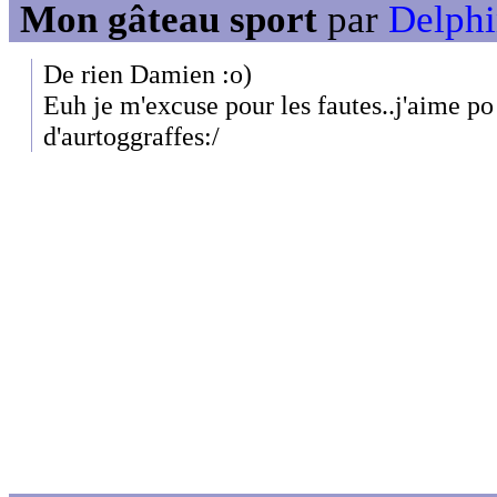
Mon gâteau sport
par
Delphi
De rien Damien :o)
Euh je m'excuse pour les fautes..j'aime po 
d'aurtoggraffes:/