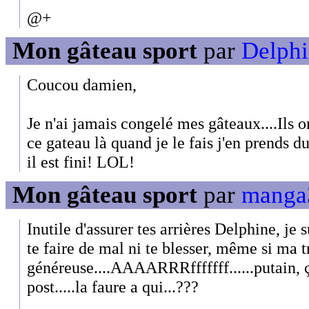
@+
Mon gâteau sport
par
Delphi
Coucou damien,
Je n'ai jamais congelé mes gâteaux....Ils 
ce gateau là quand je le fais j'en prends d
il est fini! LOL!
Mon gâteau sport
par
manga3
Inutile d'assurer tes arrières Delphine, je s
te faire de mal ni te blesser, même si ma 
généreuse....AAAARRRfffffff......putain, 
post.....la faure a qui...???