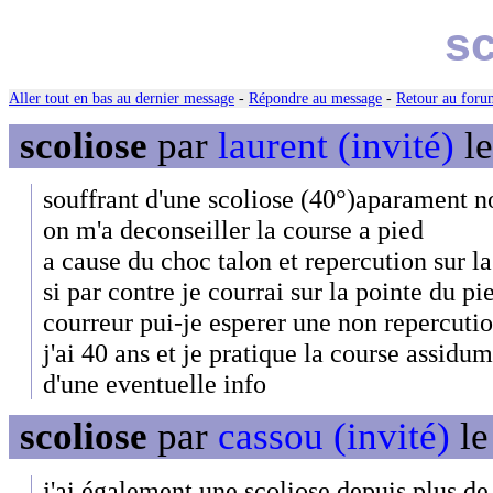
sc
Aller tout en bas au dernier message
-
Répondre au message
-
Retour au forum
scoliose
par
laurent (invité)
le
souffrant d'une scoliose (40°)aparament n
on m'a deconseiller la course a pied
a cause du choc talon et repercution sur l
si par contre je courrai sur la pointe du 
courreur pui-je esperer une non repercuti
j'ai 40 ans et je pratique la course assidu
d'une eventuelle info
scoliose
par
cassou (invité)
le
j'ai également une scoliose depuis plus de