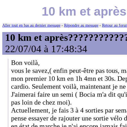
10 km et aprè
Aller tout en bas au dernier message
-
Répondre au message
-
Retour au forum
10 km et après????????????
22/07/04 à 17:48:34
Bon voilà,
vous le savez,( enfin peut-être pas tous, m
mon premier 10 km en 1h 4mn et 30s. Depu
cardio. Seulement voilà, maintenant je ne s
J'aimerai faire un semi ( Bocia m'a dit qu'
pas loin de chez moi).
Actuellement, je fais 3 à 4 sorties par se
pense essayer de rajouter une sortie vélo d
en état de marche.je n'ai encore jamais fai