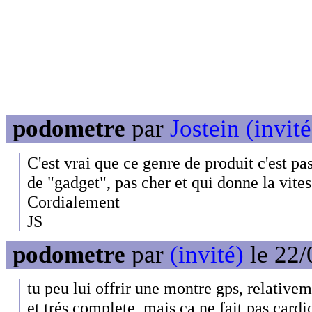
podometre
par
Jostein (invité
C'est vrai que ce genre de produit c'est pa
de "gadget", pas cher et qui donne la vites
Cordialement
JS
podometre
par
(invité)
le 22/
tu peu lui offrir une montre gps, relative
et trés complete, mais ça ne fait pas cardi