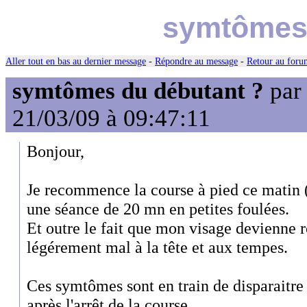
symtômes 
Aller tout en bas au dernier message
-
Répondre au message
-
Retour au forum
symtômes du débutant ?
pa
21/03/09 à 09:47:11
Bonjour,
Je recommence la course à pied ce matin (a
une séance de 20 mn en petites foulées.
Et outre le fait que mon visage devienne r
légérement mal à la tête et aux tempes.
Ces symtômes sont en train de disparaitre
après l'arrêt de la course.