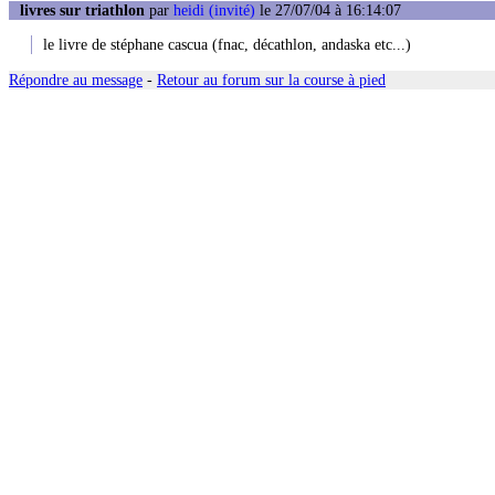
livres sur triathlon
par
heidi (invité)
le 27/07/04 à 16:14:07
le livre de stéphane cascua (fnac, décathlon, andaska etc...)
Répondre au message
-
Retour au forum sur la course à pied