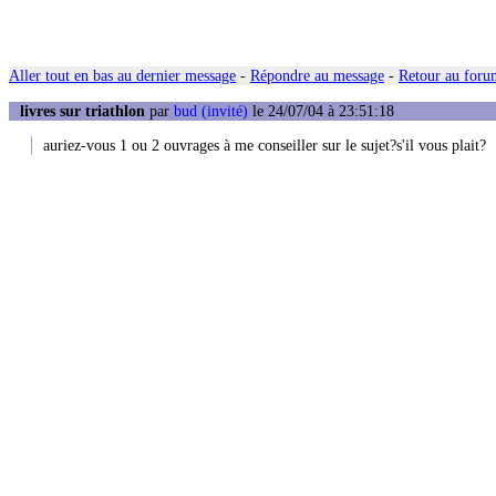
Aller tout en bas au dernier message
-
Répondre au message
-
Retour au forum
livres sur triathlon
par
bud (invité)
le 24/07/04 à 23:51:18
auriez-vous 1 ou 2 ouvrages à me conseiller sur le sujet?s'il vous plait?