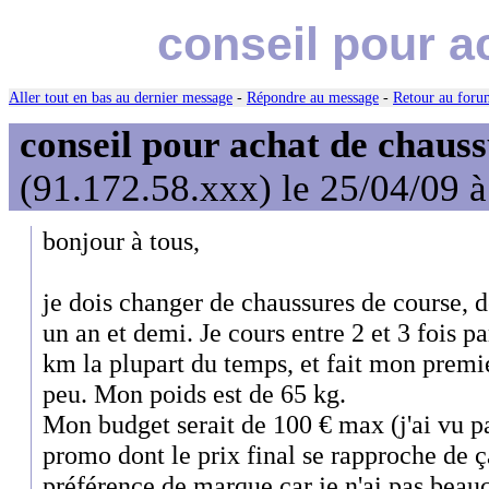
conseil pour a
Aller tout en bas au dernier message
-
Répondre au message
-
Retour au forum
conseil pour achat de chaus
(91.172.58.xxx) le 25/04/09 
bonjour à tous,
je dois changer de chaussures de course, d
un an et demi. Je cours entre 2 et 3 fois p
km la plupart du temps, et fait mon premi
peu. Mon poids est de 65 kg.
Mon budget serait de 100 € max (j'ai vu p
promo dont le prix final se rapproche de ça
préférence de marque car je n'ai pas beau