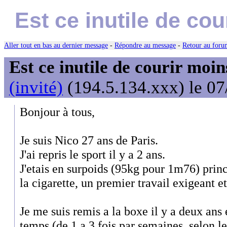
Est ce inutile de co
Aller tout en bas au dernier message
-
Répondre au message
-
Retour au forum
Est ce inutile de courir moi
(invité)
(194.5.134.xxx) le 07
Bonjour à tous,
Je suis Nico 27 ans de Paris.
J'ai repris le sport il y a 2 ans.
J'etais en surpoids (95kg pour 1m76) princ
la cigarette, un premier travail exigeant e
Je me suis remis a la boxe il y a deux ans e
temps (de 1 a 3 fois par semaines, selon l