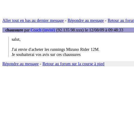
Aller tout en bas au dernier message
-
Répondre au message
-
Retour au forum
chaussure
par
Coach (invité)
(92.135.98.xxx) le 12/08/09 à 09:48:33
salut,
J'ai envie d'acheter les runnings Mizuno Rider 12M.
Je souhaiterai vos avis sur ces chaussures
Répondre au message
-
Retour au forum sur la course à pied