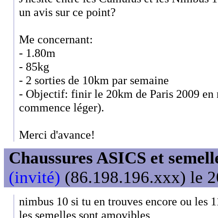
un avis sur ce point?
Me concernant:
- 1.80m
- 85kg
- 2 sorties de 10km par semaine
- Objectif: finir le 20km de Paris 2009 en
commence léger).
Merci d'avance!
Chaussures ASICS et semell
(invité)
(86.198.196.xxx) le 2
nimbus 10 si tu en trouves encore ou les 1
les semelles sont amovibles