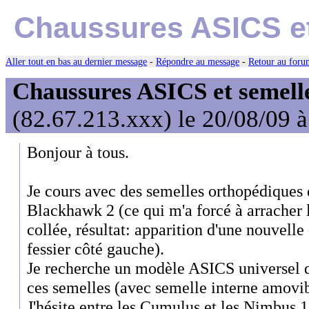
Chaussures ASICS et
Aller tout en bas au dernier message
-
Répondre au message
-
Retour au forum
Chaussures ASICS et semell
(82.67.213.xxx) le 20/08/09 
Bonjour à tous.
Je cours avec des semelles orthopédiques 
Blackhawk 2 (ce qui m'a forcé à arracher 
collée, résultat: apparition d'une nouvelle 
fessier côté gauche).
Je recherche un modèle ASICS universel qu
ces semelles (avec semelle interne amovi
J'hésite entre les Cumulus et les Nimbus