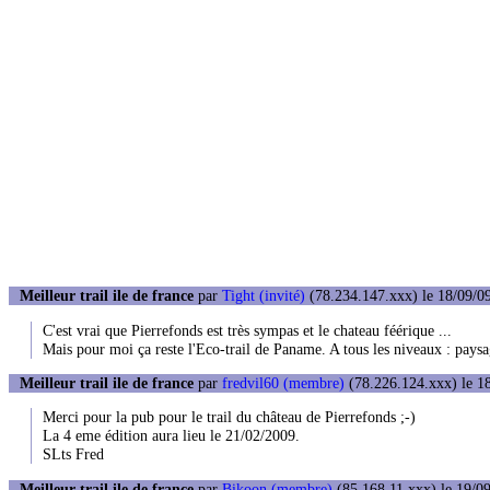
Meilleur trail ile de france
par
Tight (invité)
(78.234.147.xxx) le 18/09/09
C'est vrai que Pierrefonds est très sympas et le chateau féérique ...
Mais pour moi ça reste l'Eco-trail de Paname. A tous les niveaux : paysag
Meilleur trail ile de france
par
fredvil60 (membre)
(78.226.124.xxx) le 18
Merci pour la pub pour le trail du château de Pierrefonds ;-)
La 4 eme édition aura lieu le 21/02/2009.
SLts Fred
Meilleur trail ile de france
par
Bikoon (membre)
(85.168.11.xxx) le 19/09