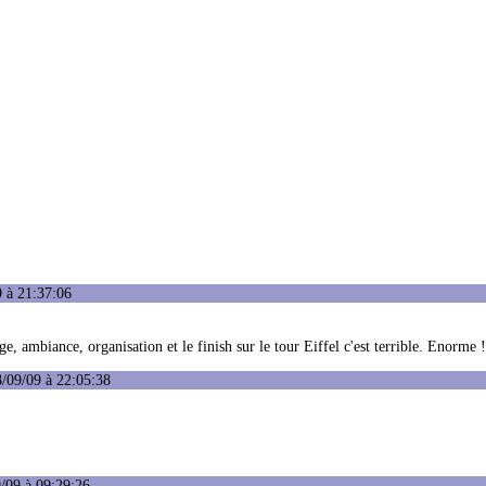
 à 21:37:06
e, ambiance, organisation et le finish sur le tour Eiffel c'est terrible. Enorme !
/09/09 à 22:05:38
/09 à 09:29:26