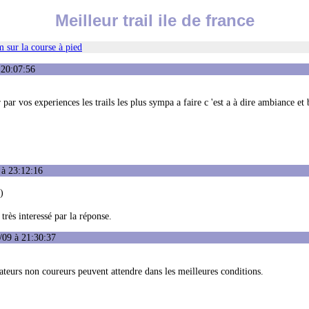
Meilleur trail ile de france
 sur la course à pied
 20:07:56
 par vos experiences les trails les plus sympa a faire c 'est a à dire ambiance et
 à 23:12:16
)
 très interessé par la réponse.
/09 à 21:30:37
ateurs non coureurs peuvent attendre dans les meilleures conditions.