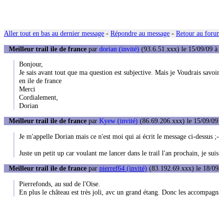
Aller tout en bas au dernier message
-
Répondre au message
-
Retour au forum
Meilleur trail ile de france
par
dorian (invité)
(93.6.51.xxx) le 15/09/09 à
Bonjour,
Je sais avant tout que ma question est subjective. Mais je Voudrais savoir
en ile de france
Merci
Cordialement,
Dorian
Meilleur trail ile de france
par
Kyew (invité)
(86.69.206.xxx) le 15/09/09
Je m'appelle Dorian mais ce n'est moi qui ai écrit le message ci-dessus ;-
Juste un petit up car voulant me lancer dans le trail l'an prochain, je suis
Meilleur trail ile de france
par
pierref64 (invité)
(83.192.69.xxx) le 18/09
Pierrefonds, au sud de l'Oise.
En plus le château est très joli, avc un grand étang. Donc les accompagn