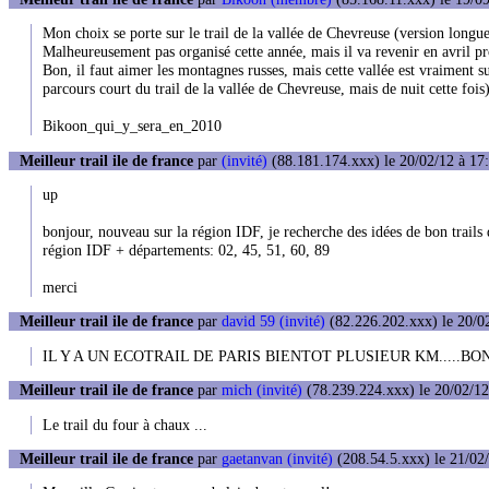
Mon choix se porte sur le trail de la vallée de Chevreuse (version longue
Malheureusement pas organisé cette année, mais il va revenir en avril p
Bon, il faut aimer les montagnes russes, mais cette vallée est vraiment su
parcours court du trail de la vallée de Chevreuse, mais de nuit cette fois)
Bikoon_qui_y_sera_en_2010
Meilleur trail ile de france
par
(invité)
(88.181.174.xxx) le 20/02/12 à 17
up
bonjour, nouveau sur la région IDF, je recherche des idées de bon trails
région IDF + départements: 02, 45, 51, 60, 89
merci
Meilleur trail ile de france
par
david 59 (invité)
(82.226.202.xxx) le 20/0
IL Y A UN ECOTRAIL DE PARIS BIENTOT PLUSIEUR KM.....B
Meilleur trail ile de france
par
mich (invité)
(78.239.224.xxx) le 20/02/12
Le trail du four à chaux ...
Meilleur trail ile de france
par
gaetanvan (invité)
(208.54.5.xxx) le 21/02