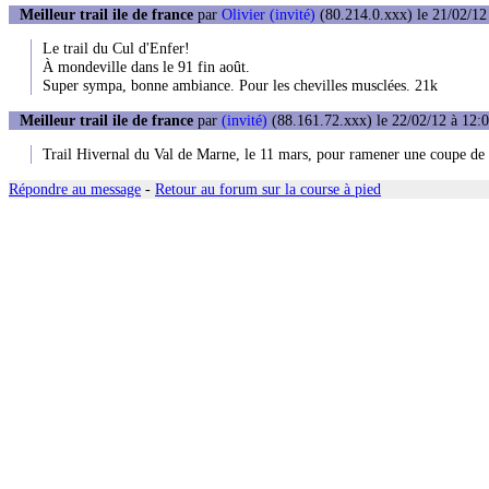
Meilleur trail ile de france
par
Olivier (invité)
(80.214.0.xxx) le 21/02/12
Le trail du Cul d'Enfer!
À mondeville dans le 91 fin août.
Super sympa, bonne ambiance. Pour les chevilles musclées. 21k
Meilleur trail ile de france
par
(invité)
(88.161.72.xxx) le 22/02/12 à 12:
Trail Hivernal du Val de Marne, le 11 mars, pour ramener une coupe de
Répondre au message
-
Retour au forum sur la course à pied