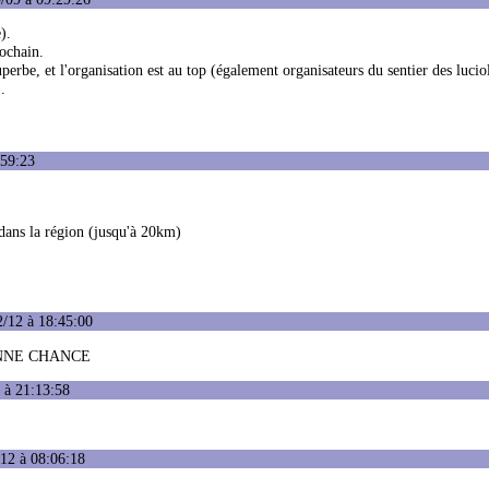
).
rochain.
perbe, et l'organisation est au top (également organisateurs du sentier des luciol
.
:59:23
 dans la région (jusqu'à 20km)
2/12 à 18:45:00
ONNE CHANCE
 à 21:13:58
/12 à 08:06:18