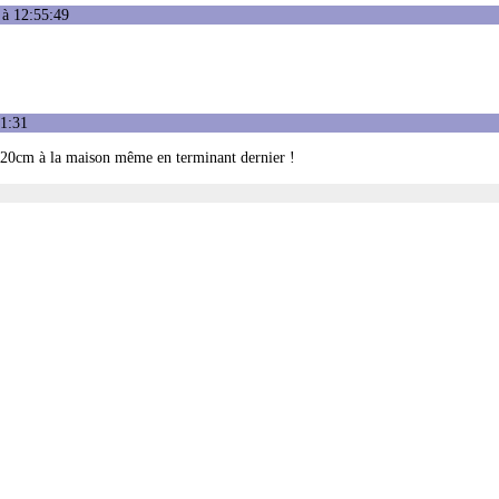
 à 12:55:49
01:31
 20cm à la maison même en terminant dernier !