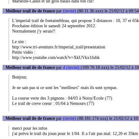
Marseille-Cassis et un gros balais dans ton cul!
Meilleur trail ile de france
par
(invité)
(80.11.36.xxx) le 21/02/12 à 09:54
L'imperial trail de fontainebleau, qui propose 3 distances : 10, 37 et 65
Prochaine édition le samedi 24 septembre 2012.
Normalement j'y serais!!
Le site :
http://www.tri-aventure.fr/imperial_trail/presentation
Petite vidéo :
http://www.youtube.com/watch?v=XkUVkx1fubk
Meilleur trail ile de france
par
d (invité)
(109.70.18.xxx) le 21/02/12 à 10
Bonjour,
Je ne sais pas si ce sont les "meilleurs" mais ils sont sympas.
La course verte des 3 pignons : 04/03 à Noisy/Ecole (77)
Le trail de creve coeur : 01/04 à Nemours (77)
Meilleur trail ile de france
par
(invité)
(88.181.174.xxx) le 21/02/12 à 10
merci pour les infos
j'ai prévu le trail du josas pour le 1/04. Il a l'air pas mal: 12,20 et 35km