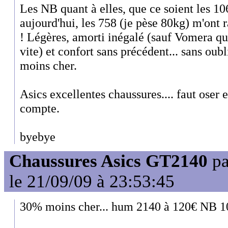
Les NB quant à elles, que ce soient les 10
aujourd'hui, les 758 (je pèse 80kg) m'ont 
! Légères, amorti inégalé (sauf Vomera qui 
vite) et confort sans précédent... sans oub
moins cher.
Asics excellentes chaussures.... faut oser 
compte.
byebye
Chaussures Asics GT2140
p
le 21/09/09 à 23:53:45
30% moins cher... hum 2140 à 120€ NB 1