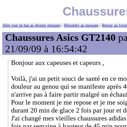
Chaussure
Aller tout en bas au dernier message
-
Répondre au message
-
Retour au forum
Chaussures Asics GT2140
p
21/09/09 à 16:54:42
Bonjour aux capeuses et capeurs ,
Voilà, j'ai un petit souci de santé en ce m
douleur au genou qui se manifeste après 4
n'arrive pas à faire partir malgré un échau
Pour le moment je me repose et je me soi
durant 20 min de glace 2 fois par jour et
J'ai changé mes vieilles chaussures adidas
fois par semaine à hauteur de 45 min pour