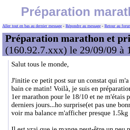
Préparation marath
Aller tout en bas au dernier message
-
Répondre au message
-
Retour au forum
Préparation marathon et pris
(160.92.7.xxx) le 29/09/09 à 
Salut tous le monde,
J'initie ce petit post sur un constat qui m'
bain ce matin! Voilà, je suis en prépara
1er marathon pour le 18/10 et ne m'étais p
derniers jours...ho surprise(et pas une bon
voir ma balance m'afficher presque 1.5kg d
Il est vrai que je mange peut-être un peu 