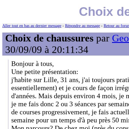
Choix d
Aller tout en bas au dernier message
-
Répondre au message
-
Retour au forum
Choix de chaussures
par
Geof
30/09/09 à 20:11:34
Bonjour à tous,
Une petite présentation:
j'habite sur Lille, 31 ans, j'ai toujours pra
essentiellement) et je cours de façon irré
d'années. Mais depuis environ 4 mois, je 
je me fais donc 2 ou 3 séances par semai
de courses progressivement, je fais actue
semaine pour un temps d'à peu près 50 mi
Mon parcours? De chez moi (près du consei