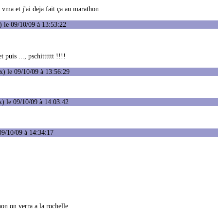
vma et j'ai deja fait ça au marathon
 le 09/10/09 à 13:53:22
uis ..., pschitttttt !!!!
) le 09/10/09 à 13:56:29
) le 09/10/09 à 14:03:42
09/10/09 à 14:34:17
hon on verra a la rochelle