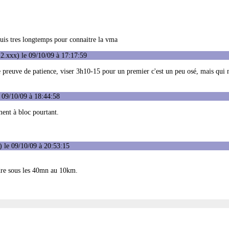
epuis tres longtemps pour connaitre la vma
2.xxx) le 09/10/09 à 17:17:59
preuve de patience, viser 3h10-15 pour un premier c'est un peu osé, mais qui n
 09/10/09 à 18:44:58
ent à bloc pourtant.
 le 09/10/09 à 20:53:15
dre sous les 40mn au 10km.