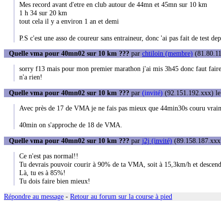
Mes record avant d'etre en club autour de 44mn et 45mn sur 10 km
1 h 34 sur 20 km
tout cela il y a environ 1 an et demi
P.S c'est une asso de coureur sans entraineur, donc 'ai pas fait de test d
Quelle vma pour 40mn02 sur 10 km ???
par
chtiloin (membre)
(81.80.11
sorry f13 mais pour mon premier marathon j'ai mis 3h45 donc faut faire 
n'a rien!
Quelle vma pour 40mn02 sur 10 km ???
par
(invité)
(92.151.192.xxx) le
Avec près de 17 de VMA je ne fais pas mieux que 44min30s couru vraim
40min on s'approche de 18 de VMA.
Quelle vma pour 40mn02 sur 10 km ???
par
j2j (invité)
(89.158.187.xxx)
Ce n'est pas normal!!
Tu devrais pouvoir courir à 90% de ta VMA, soit à 15,3km/h et descen
Là, tu es à 85%!
Tu dois faire bien mieux!
Répondre au message
-
Retour au forum sur la course à pied