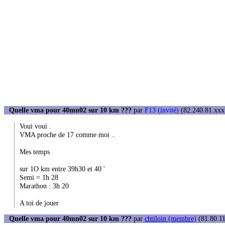
Quelle vma pour 40mn02 sur 10 km ???
par
F13 (invité)
(82.240.81.xxx)
Voui voui .
VMA proche de 17 comme moi ..
Mes temps
sur 1O km entre 39h30 et 40 '
Semi = 1h 28
Marathon : 3h 20
A toi de jouer
Quelle vma pour 40mn02 sur 10 km ???
par
chtiloin (membre)
(81.80.11