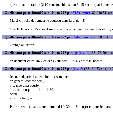
que nini au marathon 3h10 sont jouable, sinon 3h15 sur car j'ai la meme 
Quelle vma pour 40mn02 sur 10 km ???
par
F13 (invité)
(82.240.81.xxx)
Merci chitloin de remuer le couteau dans la plaie !!!!
Oui 3h 10 ou 3h 15 étaient mes objectifs pour mon premier marathon , et p
Quelle vma pour 40mn02 sur 10 km ???
par
Didier (invité)
(93.0.154.xxx
Orange ou citron
Quelle vma pour 40mn02 sur 10 km ???
par
jeje (invité)
(88.178.204.xxx
en débutant entre 1h27 et 01h35 sur semi , 39 à 43 sur 10 bornes
Quelle vma pour 40mn02 sur 10 km ???
par
(invité)
(88.139.73.xxx) le 
Je cours depuis 1 an en club 4 x semaine
en général comme cela,,
1 seance vma courte
1 sortie tranquille 1 h a 1 h 30
Seuil
et sortie longue
Pour le semi je vais tenter autour d'1 h 30 le 18 a ,oprt et pour le marat