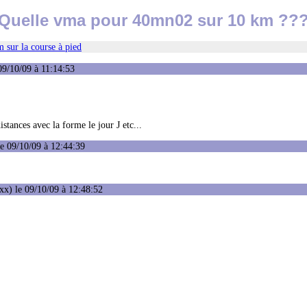
Quelle vma pour 40mn02 sur 10 km ??
 sur la course à pied
09/10/09 à 11:14:53
stances avec la forme le jour J etc...
e 09/10/09 à 12:44:39
x) le 09/10/09 à 12:48:52