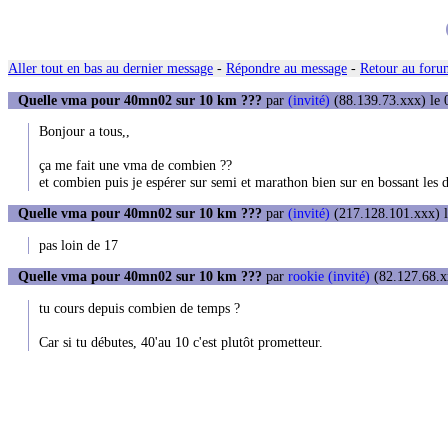
Aller tout en bas au dernier message
-
Répondre au message
-
Retour au forum
Quelle vma pour 40mn02 sur 10 km ???
par
(invité)
(88.139.73.xxx) le 
Bonjour a tous,,
ça me fait une vma de combien ??
et combien puis je espérer sur semi et marathon bien sur en bossant les di
Quelle vma pour 40mn02 sur 10 km ???
par
(invité)
(217.128.101.xxx) l
pas loin de 17
Quelle vma pour 40mn02 sur 10 km ???
par
rookie (invité)
(82.127.68.xx
tu cours depuis combien de temps ?
Car si tu débutes, 40'au 10 c'est plutôt prometteur.