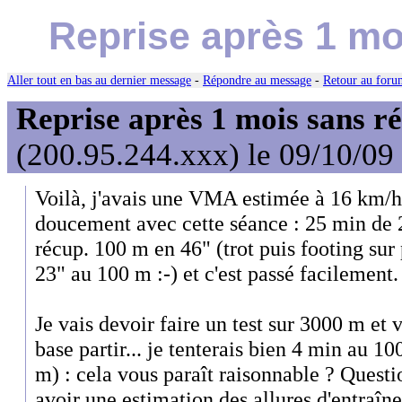
Reprise après 1 mo
Aller tout en bas au dernier message
-
Répondre au message
-
Retour au forum
Reprise après 1 mois sans ré
(200.95.244.xxx) le 09/10/09
Voilà, j'avais une VMA estimée à 16 km/h a
doucement avec cette séance : 25 min de 
récup. 100 m en 46" (trot puis footing sur 
23" au 100 m :-) et c'est passé facilement.
Je vais devoir faire un test sur 3000 m et 
base partir... je tenterais bien 4 min au 
m) : cela vous paraît raisonnable ? Questi
avoir une estimation des allures d'entraîne