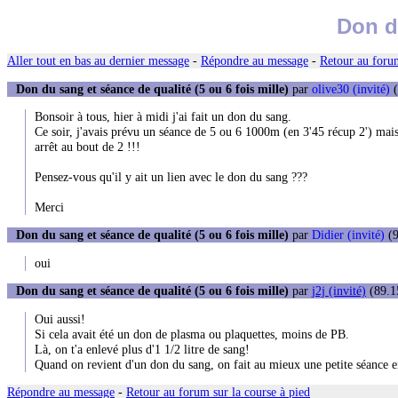
Don du
Aller tout en bas au dernier message
-
Répondre au message
-
Retour au forum
Don du sang et séance de qualité (5 ou 6 fois mille)
par
olive30 (invité)
(
Bonsoir à tous, hier à midi j'ai fait un don du sang.
Ce soir, j'avais prévu un séance de 5 ou 6 1000m (en 3'45 récup 2') mais 
arrêt au bout de 2 !!!
Pensez-vous qu'il y ait un lien avec le don du sang ???
Merci
Don du sang et séance de qualité (5 ou 6 fois mille)
par
Didier (invité)
(9
oui
Don du sang et séance de qualité (5 ou 6 fois mille)
par
j2j (invité)
(89.1
Oui aussi!
Si cela avait été un don de plasma ou plaquettes, moins de PB.
Là, on t'a enlevé plus d'1 1/2 litre de sang!
Quand on revient d'un don du sang, on fait au mieux une petite séance 
Répondre au message
-
Retour au forum sur la course à pied