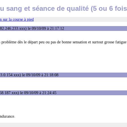
 sang et séance de qualité (5 ou 6 fois
 sur la course à pied
82.246.233.xxx) le 09/10/09 à 21:17:12
problème dès le départ peu ou pas de bonne sensation et surtout grosse fatigue :
3.0.154.xxx) le 09/10/09 à 21:18:08
58.187.xxx) le 09/10/09 à 21:24:45
endurance.