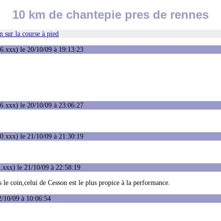
10 km de chantepie pres de rennes
 sur la course à pied
6.xxx) le 20/10/09 à 19:13:23
6.xxx) le 20/10/09 à 23:06:27
0.xxx) le 21/10/09 à 21:30:19
.xxx) le 21/10/09 à 22:58:19
 le coin,celui de Cesson est le plus propice à la performance.
2/10/09 à 10:06:54