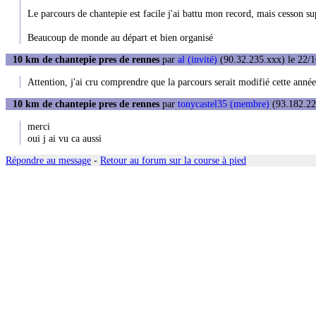
Le parcours de chantepie est facile j'ai battu mon record, mais cesson s
Beaucoup de monde au départ et bien organisé
10 km de chantepie pres de rennes
par
al (invité)
(90.32.235.xxx) le 22/1
Attention, j'ai cru comprendre que la parcours serait modifié cette année
10 km de chantepie pres de rennes
par
tonycastel35 (membre)
(93.182.22
merci
oui j ai vu ca aussi
Répondre au message
-
Retour au forum sur la course à pied