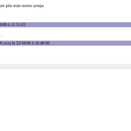
uper plat mais moins sympa.
0/09 à 11:51:03
...
0.xxx) le 22/10/09 à 16:48:49