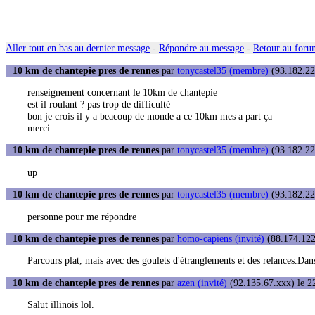
Aller tout en bas au dernier message
-
Répondre au message
-
Retour au forum
10 km de chantepie pres de rennes
par
tonycastel35 (membre)
(93.182.22
renseignement concernant le 10km de chantepie
est il roulant ? pas trop de difficulté
bon je crois il y a beacoup de monde a ce 10km mes a part ça
merci
10 km de chantepie pres de rennes
par
tonycastel35 (membre)
(93.182.22
up
10 km de chantepie pres de rennes
par
tonycastel35 (membre)
(93.182.22
personne pour me répondre
10 km de chantepie pres de rennes
par
homo-capiens (invité)
(88.174.122
Parcours plat, mais avec des goulets d'étranglements et des relances.Dans
10 km de chantepie pres de rennes
par
azen (invité)
(92.135.67.xxx) le 2
Salut illinois lol.