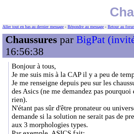
Cha
Aller tout en bas au dernier message
-
Répondre au message
-
Retour au forum
Chaussures
par
BigPat (invit
16:56:38
Bonjour à tous,
Je me suis mis à la CAP il y a peu de temp
Je me renseigne depuis peu sur les chaussu
des Asics (ne me demandez pas pourquoi c
rien).
N'étant pas sûr d'être pronateur ou univers
demande si la solution ne serait pas de pr
aux 3 morphologies types.
Par exemple, ASICS fait: