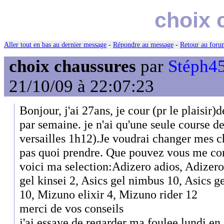
choix 
Aller tout en bas au dernier message
-
Répondre au message
-
Retour au forum
choix chaussures
par
Stéph45
21/10/09 à 22:07:23
Bonjour, j'ai 27ans, je cour (pr le plaisir)
par semaine. je n'ai qu'une seule course de
versailles 1h12).Je voudrai changer mes c
pas quoi prendre. Que pouvez vous me co
voici ma selection:Adizero adios, Adizero
gel kinsei 2, Asics gel nimbus 10, Asics g
10, Mizuno elixir 4, Mizuno rider 12
merci de vos conseils
j'ai essaye de regarder ma foulee lundi en 