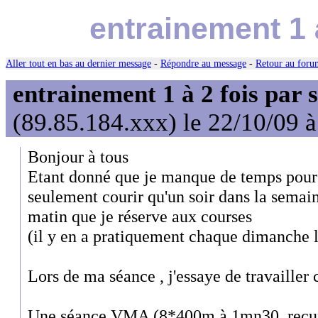
entrainement 1 
Aller tout en bas au dernier message
-
Répondre au message
-
Retour au forum
entrainement 1 à 2 fois par
(89.85.184.xxx) le 22/10/09 
Bonjour à tous
Etant donné que je manque de temps pour 
seulement courir qu'un soir dans la sema
matin que je réserve aux courses
(il y en a pratiquement chaque dimanche l
Lors de ma séance , j'essaye de travaille
Une séance VMA (8*400m à 1mn30, recu