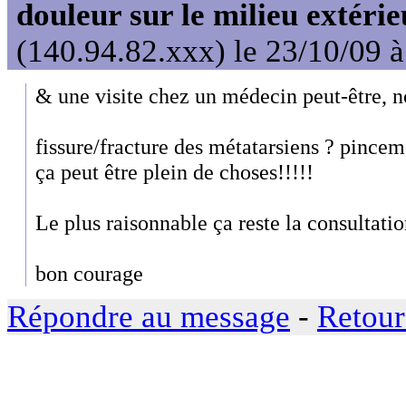
douleur sur le milieu extérie
(140.94.82.xxx) le 23/10/09 
& une visite chez un médecin peut-être, n
fissure/fracture des métatarsiens ? pinceme
ça peut être plein de choses!!!!!
Le plus raisonnable ça reste la consultatio
bon courage
Répondre au message
-
Retour