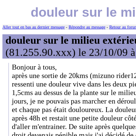
douleur sur le mi
Aller tout en bas au dernier message
-
Répondre au message
-
Retour au forum
douleur sur le milieu extérie
(81.255.90.xxx) le 23/10/09 
Bonjour à tous,
après une sortie de 20kms (mizuno rider12
ressenti une douleur vive dans les deux pie
1,5cms au dessus de la plante sur le milie
jours, je ne pouvais pas marcher en dérou
et chaque pas était douloureux. La douleu
après 48h et restait une petite douleur côté
d'aller m'entrainer. De suite après quelque
droit devenais pénible mais j'ai décidé d