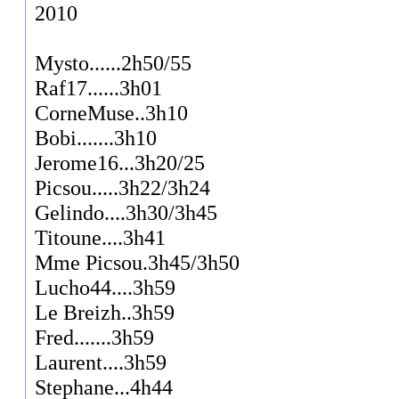
2010
Mysto......2h50/55
Raf17......3h01
CorneMuse..3h10
Bobi.......3h10
Jerome16...3h20/25
Picsou.....3h22/3h24
Gelindo....3h30/3h45
Titoune....3h41
Mme Picsou.3h45/3h50
Lucho44....3h59
Le Breizh..3h59
Fred.......3h59
Laurent....3h59
Stephane...4h44