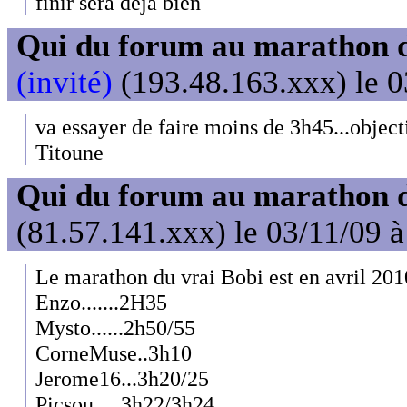
finir sera déja bien
Qui du forum au marathon de
(invité)
(193.48.163.xxx) le 0
va essayer de faire moins de 3h45...object
Titoune
Qui du forum au marathon de
(81.57.141.xxx) le 03/11/09 à
Le marathon du vrai Bobi est en avril 201
Enzo.......2H35
Mysto......2h50/55
CorneMuse..3h10
Jerome16...3h20/25
Picsou.....3h22/3h24