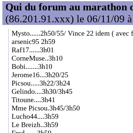
Qui du forum au marathon de
(86.201.91.xxx) le 06/11/09 
Mysto......2h50/55/ Vince 22 idem ( avec f
arsenic95 2h59
Raf17......3h01
CorneMuse..3h10
Bobi.......3h10
Jerome16...3h20/25
Picsou.....3h22/3h24
Gelindo....3h30/3h45
Titoune....3h41
Mme Picsou.3h45/3h50
Lucho44....3h59
Le Breizh..3h59
Fred.......3h59