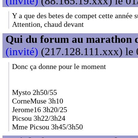
(invité)
(88.165.19.xxx) le 01
Y a que des betes de compet cette année s
Attention, chaud devant
Qui du forum au marathon de
(invité)
(217.128.111.xxx) le 
Donc ça donne pour le moment
Mysto 2h50/55
CorneMuse 3h10
Jerome16 3h20/25
Picsou 3h22/3h24
Mme Picsou 3h45/3h50