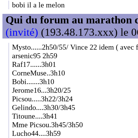
bobi il a le melon
Qui du forum au marathon de
(invité)
(193.48.173.xxx) le 0
Mysto......2h50/55/ Vince 22 idem ( avec f
arsenic95 2h59
Raf17......3h01
CorneMuse..3h10
Bobi.......3h10
Jerome16...3h20/25
Picsou.....3h22/3h24
Gelindo....3h30/3h45
Titoune....3h41
Mme Picsou.3h45/3h50
Lucho44....3h59