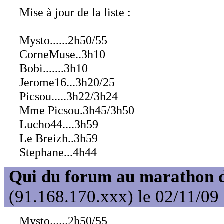
Mise à jour de la liste :
Mysto......2h50/55
CorneMuse..3h10
Bobi.......3h10
Jerome16...3h20/25
Picsou.....3h22/3h24
Mme Picsou.3h45/3h50
Lucho44....3h59
Le Breizh..3h59
Stephane...4h44
Qui du forum au marathon de
(91.168.170.xxx) le 02/11/09
Mysto......2h50/55