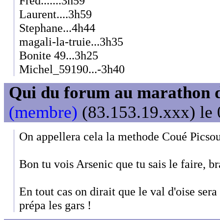
Fred.......3h59
Laurent....3h59
Stephane...4h44
magali-la-truie...3h35
Bonite 49...3h25
Michel_59190...-3h40
Qui du forum au marathon de
(membre)
(83.153.19.xxx) le 
On appellera cela la methode Coué Picsou
Bon tu vois Arsenic que tu sais le faire, b
En tout cas on dirait que le val d'oise sera
prépa les gars !