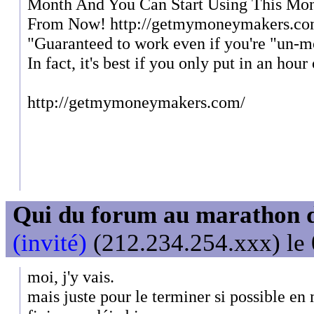
Month And You Can Start Using This Mo
From Now! http://getmymoneymakers.co
"Guaranteed to work even if you're "un-mo
In fact, it's best if you only put in an hour
http://getmymoneymakers.com/
Qui du forum au marathon de
(invité)
(212.234.254.xxx) le 
moi, j'y vais.
mais juste pour le terminer si possible en