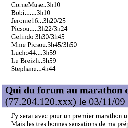
CorneMuse..3h10
Bobi.......3h10
Jerome16...3h20/25
Picsou.....3h22/3h24
Gelindo 3h30/3h45
Mme Picsou.3h45/3h50
Lucho44....3h59
Le Breizh..3h59
Stephane...4h44
Qui du forum au marathon de
(77.204.120.xxx) le 03/11/09
J'y serai avec pour un premier marathon u
Mais les tres bonnes sensations de ma pré