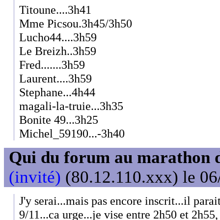
Titoune....3h41
Mme Picsou.3h45/3h50
Lucho44....3h59
Le Breizh..3h59
Fred.......3h59
Laurent....3h59
Stephane...4h44
magali-la-truie...3h35
Bonite 49...3h25
Michel_59190...-3h40
Qui du forum au marathon de
(invité)
(80.12.110.xxx) le 06
J'y serai...mais pas encore inscrit...il parai
9/11...ca urge...je vise entre 2h50 et 2h55