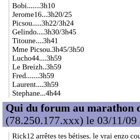
Bobi.......3h10
Jerome16...3h20/25
Picsou.....3h22/3h24
Gelindo....3h30/3h45
Titoune....3h41
Mme Picsou.3h45/3h50
Lucho44....3h59
Le Breizh..3h59
Fred.......3h59
Laurent....3h59
Stephane...4h44
Qui du forum au marathon de
(78.250.177.xxx) le 03/11/09
Rick12 arrêtes tes bétises. le vrai enzo c