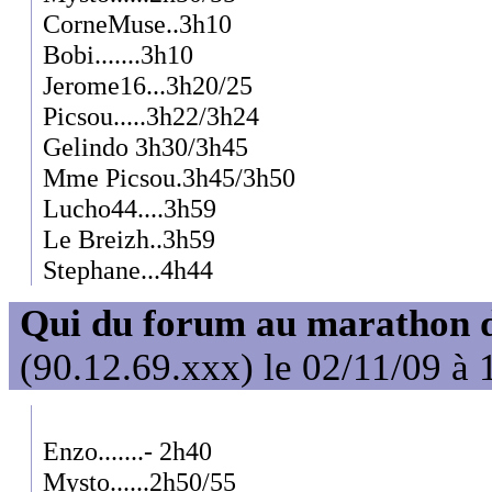
CorneMuse..3h10
Bobi.......3h10
Jerome16...3h20/25
Picsou.....3h22/3h24
Gelindo 3h30/3h45
Mme Picsou.3h45/3h50
Lucho44....3h59
Le Breizh..3h59
Stephane...4h44
Qui du forum au marathon de
(90.12.69.xxx) le 02/11/09 à 
Enzo.......- 2h40
Mysto......2h50/55