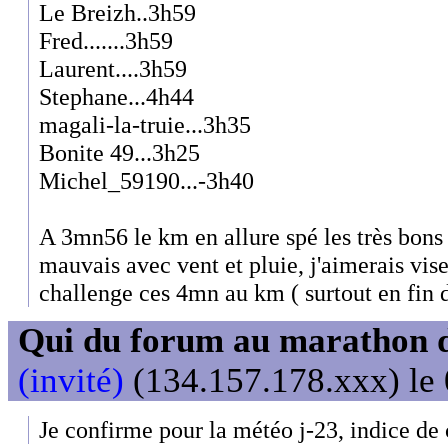
Le Breizh..3h59
Fred.......3h59
Laurent....3h59
Stephane...4h44
magali-la-truie...3h35
Bonite 49...3h25
Michel_59190...-3h40
A 3mn56 le km en allure spé les très bons
mauvais avec vent et pluie, j'aimerais vis
challenge ces 4mn au km ( surtout en fin d
Qui du forum au marathon de
(invité)
(134.157.178.xxx) le 
Je confirme pour la météo j-23, indice de