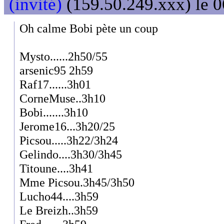
(invité)
(159.50.249.xxx) le 0
Oh calme Bobi pète un coup
Mysto......2h50/55
arsenic95 2h59
Raf17......3h01
CorneMuse..3h10
Bobi.......3h10
Jerome16...3h20/25
Picsou.....3h22/3h24
Gelindo....3h30/3h45
Titoune....3h41
Mme Picsou.3h45/3h50
Lucho44....3h59
Le Breizh..3h59