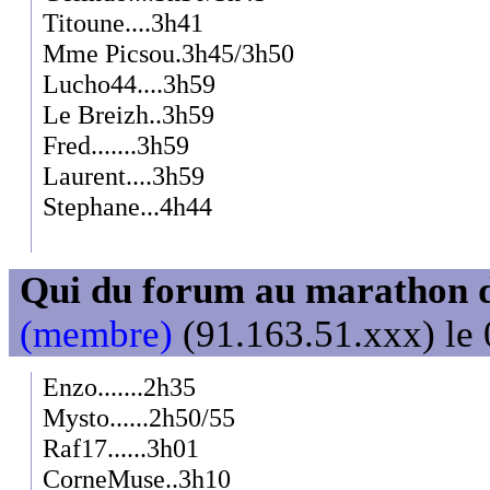
Titoune....3h41
Mme Picsou.3h45/3h50
Lucho44....3h59
Le Breizh..3h59
Fred.......3h59
Laurent....3h59
Stephane...4h44
Qui du forum au marathon de
(membre)
(91.163.51.xxx) le 
Enzo.......2h35
Mysto......2h50/55
Raf17......3h01
CorneMuse..3h10