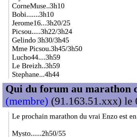
CorneMuse..3h10
Bobi.......3h10
Jerome16...3h20/25
Picsou.....3h22/3h24
Gelindo 3h30/3h45
Mme Picsou.3h45/3h50
Lucho44....3h59
Le Breizh..3h59
Stephane...4h44
Qui du forum au marathon de
(membre)
(91.163.51.xxx) le 
Le prochain marathon du vrai Enzo est en 
Mysto......2h50/55