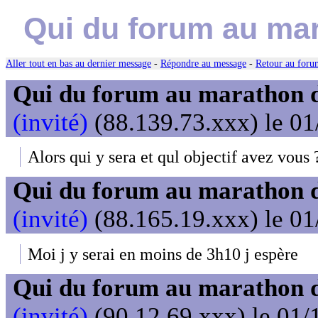
Qui du forum au mar
Aller tout en bas au dernier message
-
Répondre au message
-
Retour au forum
Qui du forum au marathon de
(invité)
(88.139.73.xxx) le 01
Alors qui y sera et qul objectif avez vous 
Qui du forum au marathon de
(invité)
(88.165.19.xxx) le 01
Moi j y serai en moins de 3h10 j espère
Qui du forum au marathon de
(invité)
(90.12.69.xxx) le 01/