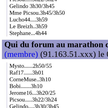
Gelindo 3h30/3h45
Mme Picsou.3h45/3h50
Lucho44....3h59
Le Breizh..3h59
Stephane...4h44
Qui du forum au marathon de
(membre)
(91.163.51.xxx) le 
Mysto......2h50/55
Raf17......3h01
CorneMuse..3h10
Bobi.......3h10
Jerome16...3h20/25
Picsou.....3h22/3h24
Gelindo....3h30/3h45